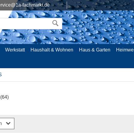
rvice@1a-fachmarkt.de
Werkstatt
Haushalt & Wohnen
Haus & Garten
Heimwe
S
S
(64)
rn