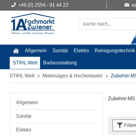
+49 (0) 2554 - 91 44 23
se
Allgemein
Sanitär
Elektro
Reinigungstechnik
STIHL Welt
Badausstattung
STIHL Welt
Motorsägen & Hochentaster
Zubehör-M
Zubehör-M
Allgemein
Sanitär
Filte
Elektro