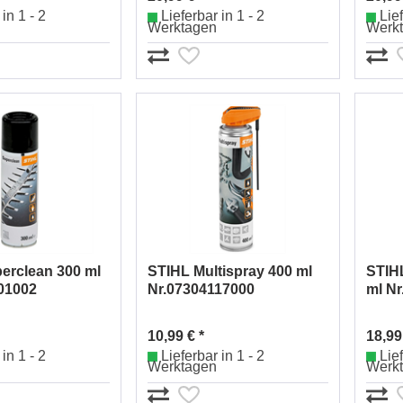
in 1 - 2
Lieferbar in 1 - 2
Lief
Werktagen
Werk
erclean 300 ml
STIHL Multispray 400 ml
STIHL
01002
Nr.07304117000
ml N
10,99 € *
18,99
in 1 - 2
Lieferbar in 1 - 2
Lief
Werktagen
Werk