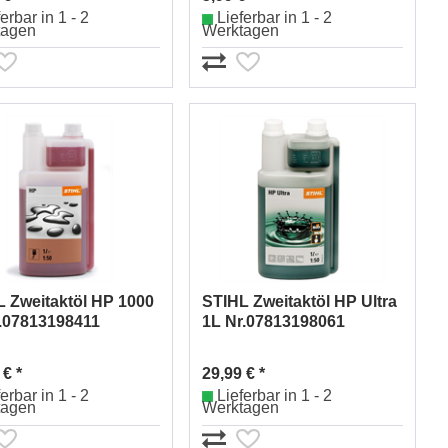
erbar in 1 - 2
Lieferbar in 1 - 2
tagen
Werktagen
 Zweitaktöl HP 1000
STIHL Zweitaktöl HP Ultra
r.07813198411
1L Nr.07813198061
 € *
29,99 € *
erbar in 1 - 2
Lieferbar in 1 - 2
tagen
Werktagen