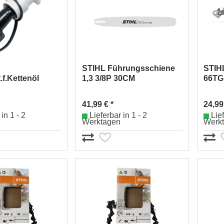
STIHL Führungsschiene
STIHL
.f.Kettenöl
1,3 3/8P 30CM
66TG
004
#30050004805
41,99 € *
24,99
in 1 - 2
Lieferbar in 1 - 2
Lief
Werktagen
Werk