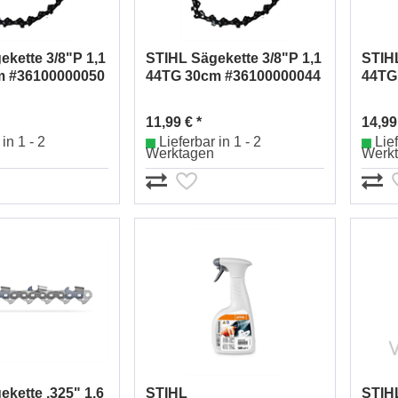
ekette 3/8"P 1,1
STIHL Sägekette 3/8"P 1,1
STIHL
m #36100000050
44TG 30cm #36100000044
44TG
11,99 € *
14,99
in 1 - 2
Lieferbar in 1 - 2
Lief
Werktagen
Werk
kette .325" 1,6
STIHL
STIHL