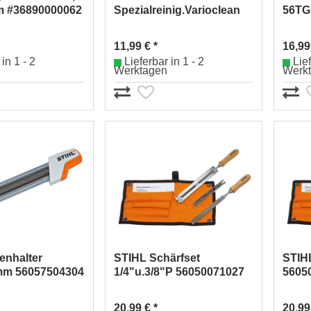
m #36890000062
Spezialreinig.Varioclean
56TG
500 ml 07825168001
11,99 € *
16,99
in 1 - 2
Lieferbar in 1 - 2
Lief
Werktagen
Werk
enhalter
STIHL Schärfset
STIHL
 mm 56057504304
1/4"u.3/8"P 56050071027
5605
20,99 € *
20,99