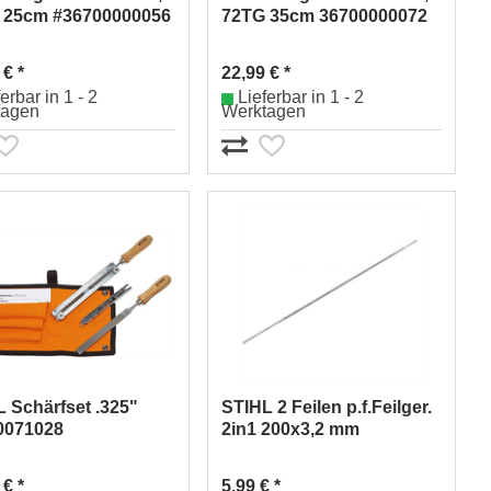
 25cm #36700000056
72TG 35cm 36700000072
 € *
22,99 € *
erbar in 1 - 2
Lieferbar in 1 - 2
tagen
Werktagen
 Schärfset .325"
STIHL 2 Feilen p.f.Feilger.
0071028
2in1 200x3,2 mm
00008936401
 € *
5,99 € *