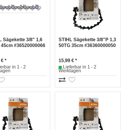
 Sägekette 3/8" 1,6
STIHL Sägekette 3/8"P 1,3
 45cm #36520000066
50TG 35cm #36360000050
 € *
15,99 € *
erbar in 1 - 2
Lieferbar in 1 - 2
tagen
Werktagen