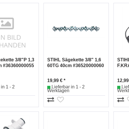
ekette 3/8"P 1,3
STIHL Sägekette 3/8" 1,6
STIHL
m #36360000055
60TG 40cm #36520000060
F.KR
19,99 € *
12,99
in 1 - 2
Lieferbar in 1 - 2
Lief
Werktagen
Werk