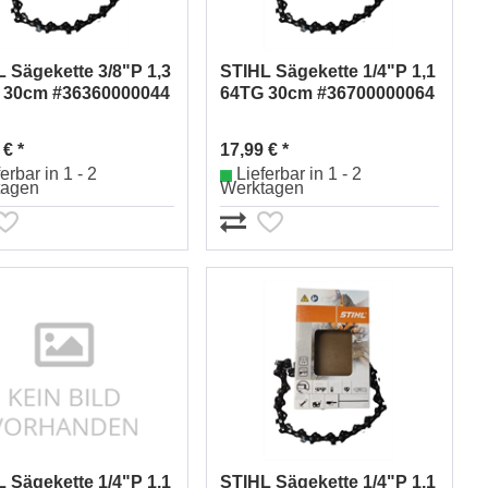
 Sägekette 3/8"P 1,3
STIHL Sägekette 1/4"P 1,1
 30cm #36360000044
64TG 30cm #36700000064
 € *
17,99 € *
erbar in 1 - 2
Lieferbar in 1 - 2
tagen
Werktagen
 Sägekette 1/4"P 1,1
STIHL Sägekette 1/4"P 1,1