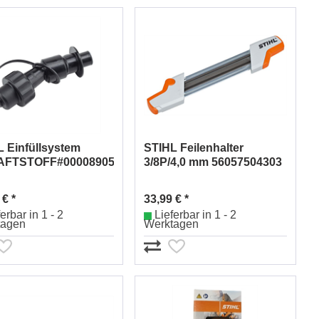
 Einfüllsystem
STIHL Feilenhalter
AFTSTOFF#00008905005
3/8P/4,0 mm 56057504303
 € *
33,99 € *
erbar in 1 - 2
Lieferbar in 1 - 2
tagen
Werktagen