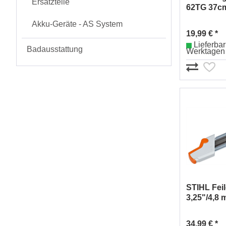
Ersatzteile
62TG 37c
Akku-Geräte - AS System
19,99 € *
Lieferbar 
Badausstattung
Werktagen
STIHL Feil
3,25"/4,8
34,99 € *