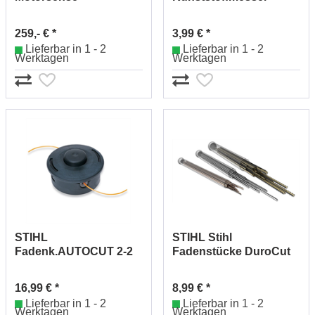
41402000522
PolyCut 2/3-2
40080071000
259,- € *
3,99 € *
Lieferbar in 1 - 2
Lieferbar in 1 - 2
Werktagen
Werktagen
STIHL
STIHL Stihl
Fadenk.AUTOCUT 2-2
Fadenstücke DuroCut
p.f.FSA u.FSE
20-2 00009303504
40087102100
16,99 € *
8,99 € *
Lieferbar in 1 - 2
Lieferbar in 1 - 2
Werktagen
Werktagen