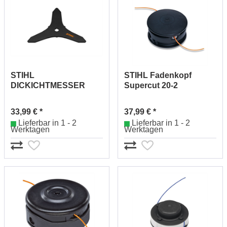
STIHL
STIHL Fadenkopf
DICKICHTMESSER
Supercut 20-2
250-3 41127134100
40027102162
33,99 € *
37,99 € *
Lieferbar in 1 - 2
Lieferbar in 1 - 2
Werktagen
Werktagen