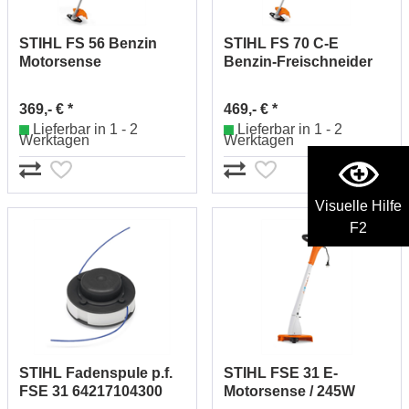
STIHL FS 56 Benzin
STIHL FS 70 C-E
Motorsense
Benzin-Freischneider
Zweihandgriff
41442000076
41442000036
369,- € *
469,- € *
Lieferbar in 1 - 2
Lieferbar in 1 - 2
Werktagen
Werktagen
Visuelle Hilfe
F2
STIHL Fadenspule p.f.
STIHL FSE 31 E-
FSE 31 64217104300
Motorsense / 245W