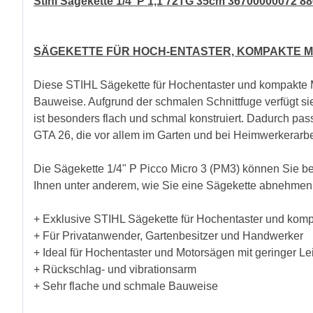
Stihl Sägekette 1/4"P 1,1 72TG 35cm 36700000072 8
SÄGEKETTE FÜR HOCH-ENTASTER, KOMPAKTE 
Diese STIHL Sägekette für Hochentaster und kompakte 
Bauweise. Aufgrund der schmalen Schnittfuge verfügt sie
ist besonders flach und schmal konstruiert. Dadurch p
GTA 26, die vor allem im Garten und bei Heimwerkerar
Die Sägekette 1/4" P Picco Micro 3 (PM3) können Sie b
Ihnen unter anderem, wie Sie eine Sägekette abnehmen
+ Exklusive STIHL Sägekette für Hochentaster und kom
+ Für Privatanwender, Gartenbesitzer und Handwerker
+ Ideal für Hochentaster und Motorsägen mit geringer Le
+ Rückschlag- und vibrationsarm
+ Sehr flache und schmale Bauweise