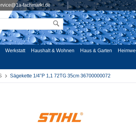
rvice@1a-fachmarkt.de
Werkstatt
Haushalt & Wohnen
Haus & Garten
Heimwe
S
Sägekette 1/4"P 1,1 72TG 35cm 36700000072