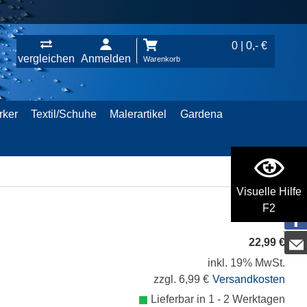
0 | 0,- €
vergleichen
Anmelden
Warenkorb
rker
Textil/Schuhe
Malerartikel
Gardena
Visuelle Hilfe
F2
22,99 €
inkl. 19% MwSt.
zzgl. 6,99 €
Versandkosten
Lieferbar in 1 - 2 Werktagen