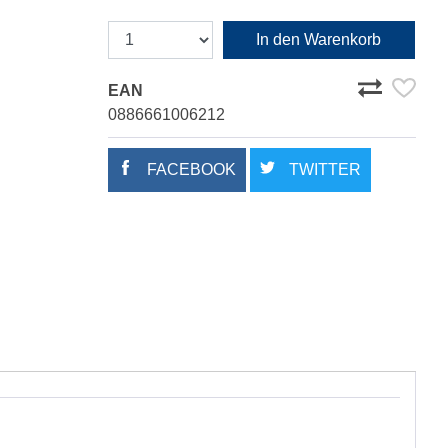
In den Warenkorb
EAN
0886661006212
FACEBOOK
TWITTER