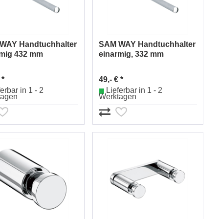
WAY Handtuchhalter
SAM WAY Handtuchhalter
rmig 432 mm
einarmig, 332 mm
042002010
Nr.0042030010
 *
49,- € *
erbar in 1 - 2
Lieferbar in 1 - 2
tagen
Werktagen