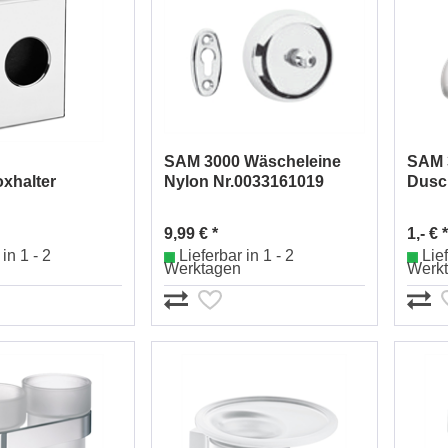
SAM 3000 Wäscheleine
SAM 
xhalter
Nylon Nr.0033161019
Dusc
el
Nr.0
0010
9,99 € *
1,- € *
in 1 - 2
Lieferbar in 1 - 2
Lief
Werktagen
Werk