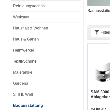
Reinigungstechnik
Badausstatt
Werkstatt
Haushalt & Wohnen
Filte
Haus & Garten
Heimwerker
Textil/Schuhe
Malerartikel
Gardena
SAM 3000
STIHL Welt
Ablagekon
ohne Glas
Badausstattung
00310000
24,99 € *