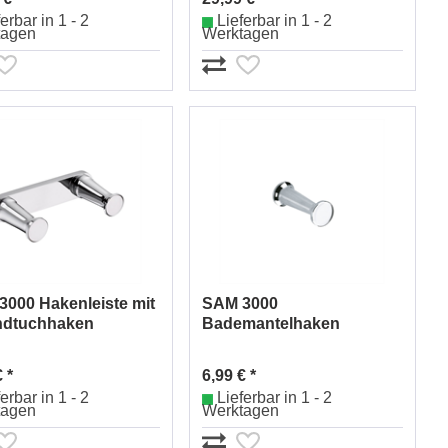
erbar in 1 - 2
Lieferbar in 1 - 2
tagen
Werktagen
000 Hakenleiste mit
SAM 3000
ndtuchhaken
Bademantelhaken
032301010
Nr.0032400010
 *
6,99 € *
erbar in 1 - 2
Lieferbar in 1 - 2
tagen
Werktagen