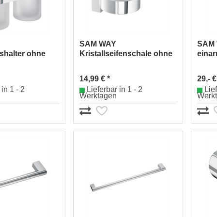
SAM WAY
SAM 
shalter ohne
Kristallseifenschale ohne
eina
.0041205010
Halter 0041812903
Nr.0
14,99 € *
29,- €
in 1 - 2
Lieferbar in 1 - 2
Lief
Werktagen
Werk