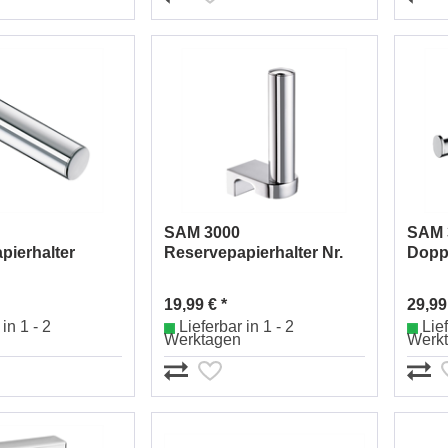
SAM 3000
SAM 
pierhalter
Reservepapierhalter Nr.
Doppe
0010
0032531010
0032
19,99 € *
29,99
in 1 - 2
Lieferbar in 1 - 2
Lief
Werktagen
Werk