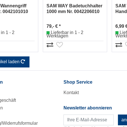
Wannengriff
SAM WAY Badetuchhalter
SAM
. 0042101010
1000 mm Nr. 0042206010
Hand
0042
79,- € *
6,99 €
in 1 - 2
Lieferbar in 1 - 2
Lief
Werktagen
Werk
tikel laden
en
Shop Service
Kontakt
eschäft
en
Newsletter abonnieren
an
Widerrufsformular