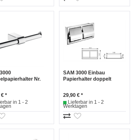
3000
SAM 3000 Einbau
lpapierhalter Nr.
Papierhalter doppelt
545010
Nr.0032565019
 € *
29,90 € *
erbar in 1 - 2
Lieferbar in 1 - 2
tagen
Werktagen