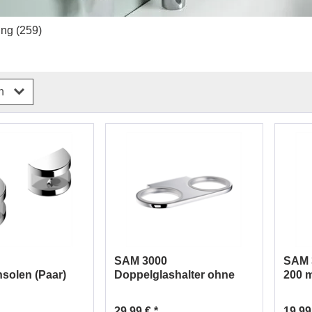
ung
(259)
rn
SAM 3000
SAM 
solen (Paar)
Doppelglashalter ohne
200 
platte
Gläser Nr. 0031205010
10
29,99 € *
19,99