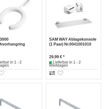
3000
SAM WAY Ablagekonsole
hvorhangring
(1 Paar) Nr.0041001010
034128030
29,99 € *
erbar in 1 - 2
Lieferbar in 1 - 2
tagen
Werktagen