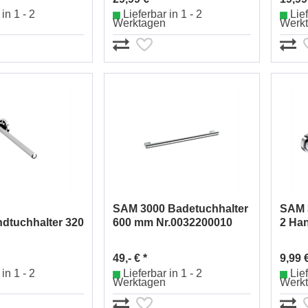
in 1 - 2
Lieferbar in 1 - 2
Lief
Werktagen
Werk
SAM 3000 Badetuchhalter
SAM 3
dtuchhalter 320
600 mm Nr.0032200010
2 Ha
32044010
Nr.0
49,- € *
9,99 €
in 1 - 2
Lieferbar in 1 - 2
Lief
Werktagen
Werk