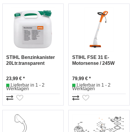
STIHL Benzinkanister
STIHL FSE 31 E-
20Ltr.transparent
Motorsense / 245W
00008810209
48150114100
23,99 € *
79,99 € *
Lieferbar in 1 - 2
Lieferbar in 1 - 2
Werktagen
Werktagen