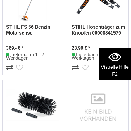
STIHL FS 56 Benzin
STIHL Hosenträger zum
Motorsense
Knöpfen 00008841579
Zweihandgriff
41442000036
369,- € *
23,99 € *
Lieferbar in 1 - 2
Lieferbar in 1 - 2
Werktagen
Werktagen
Visuelle Hilfe
F2