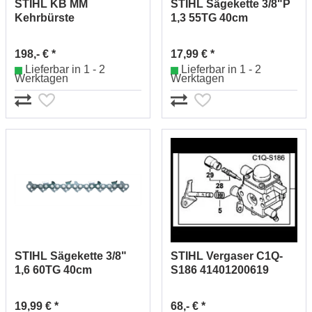
STIHL KB MM
STIHL Sägekette 3/8"P
Kehrbürste
1,3 55TG 40cm
46017404602
#36360000055
198,- € *
17,99 € *
Lieferbar in 1 - 2
Lieferbar in 1 - 2
Werktagen
Werktagen
STIHL Sägekette 3/8"
STIHL Vergaser C1Q-
1,6 60TG 40cm
S186 41401200619
#36520000060
19,99 € *
68,- € *