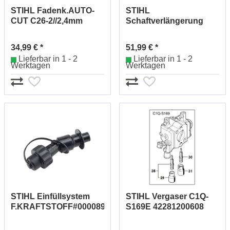
STIHL Fadenk.AUTO-
STIHL
CUT C26-2//2,4mm
Schaftverlängerung
40027102169
Aluminium 50cm
00007107100
34,99 € *
51,99 € *
Lieferbar in 1 - 2
Lieferbar in 1 - 2
Werktagen
Werktagen
STIHL Einfüllsystem
STIHL Vergaser C1Q-
F.KRAFTSTOFF#00008905005
S169E 42281200608