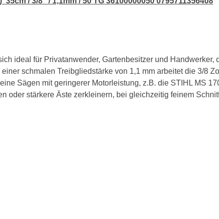
3) 35cm / 3/8" / 1,1mm / 50 TG 36100000050 0795711356408
sich ideal für Privatanwender, Gartenbesitzer und Handwerker, 
 einer schmalen Treibgliedstärke von 1,1 mm arbeitet die 3/8 Zo
r kleine Sägen mit geringerer Motorleistung, z.B. die STIHL MS
 oder stärkere Äste zerkleinern, bei gleichzeitig feinem Schnit