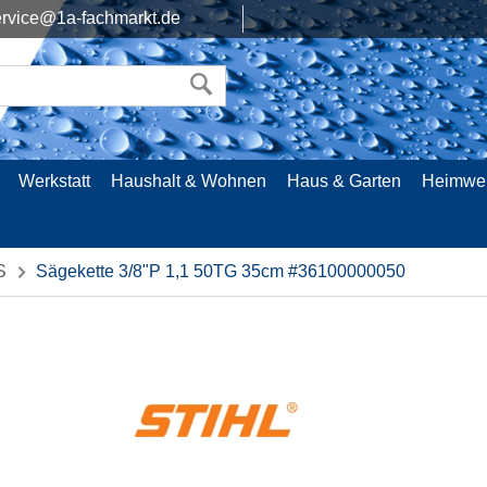
rvice@1a-fachmarkt.de
Werkstatt
Haushalt & Wohnen
Haus & Garten
Heimwe
S
Sägekette 3/8"P 1,1 50TG 35cm #36100000050