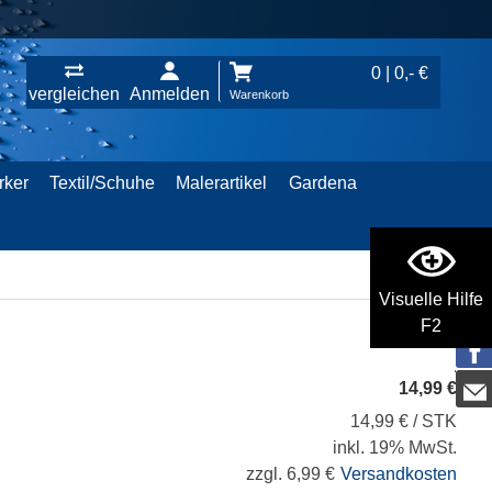
0 | 0,- €
vergleichen
Anmelden
Warenkorb
rker
Textil/Schuhe
Malerartikel
Gardena
Visuelle Hilfe
F2
14,99 €
14,99 € / STK
inkl. 19% MwSt.
zzgl. 6,99 €
Versandkosten