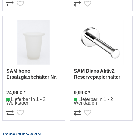
SAM bono
SAM Diana Aktiv2
Ersatzglasbehälter Nr.
Reservepapierhalter
1992752903
Nr.2392530010 (chrom)
24,90 € *
9,99 € *
Lieferbar in 1 - 2
Lieferbar in 1 - 2
Werktagen
Werktagen
Immer für Sie da!