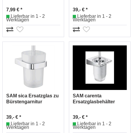
(schwarz)
Nr.1992710903
7,99 € *
39,- € *
Lieferbar in 1 - 2
Lieferbar in 1 - 2
Werktagen
Werktagen
SAM sica Ersatzglas zu
SAM carenta
Bürstengarnitur
Ersatzglasbehälter
Nr.1992736903
ohne Halter Nr.
1992737903
39,- € *
39,- € *
Lieferbar in 1 - 2
Lieferbar in 1 - 2
Werktagen
Werktagen