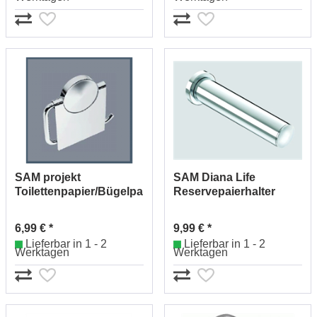
SAM projekt
SAM Diana Life
Toilettenpapier/Bügelpapierhalter
Reservepaierhalter
Nr.2092520010 (chrom)
Nr.2222530010 (chrom)
6,99 € *
9,99 € *
Lieferbar in 1 - 2
Lieferbar in 1 - 2
Werktagen
Werktagen