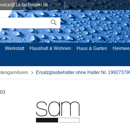
rvice@1a-fachmarkt.de
Werkstatt
Haushalt & Wohnen
Haus & Garten
Heimwe
tengarnituren
Ersatzglasbehälter ohne Halter Nr. 19927379
903