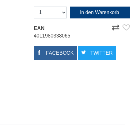
In den Warenkorb
EAN
4011980338065
FACEBOOK
TWITTER