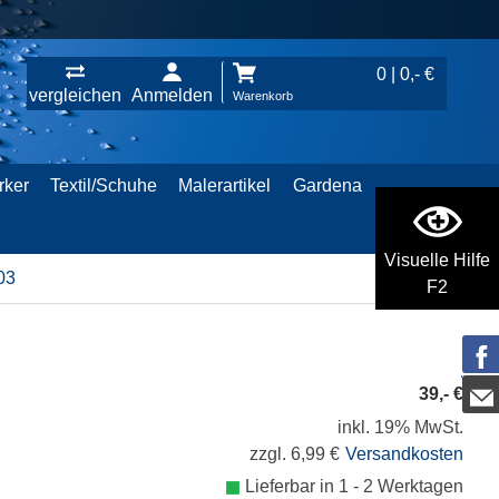
0 | 0,- €
vergleichen
Anmelden
Warenkorb
rker
Textil/Schuhe
Malerartikel
Gardena
Visuelle Hilfe
03
F2
39,- €
inkl. 19% MwSt.
zzgl. 6,99 €
Versandkosten
Lieferbar in 1 - 2 Werktagen