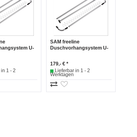
ine
SAM freeline
hangsystem U-
Duschvorhangsystem U-
1384160010
Form Nr. 1384161010
179,- € *
in 1 - 2
Lieferbar in 1 - 2
Werktagen