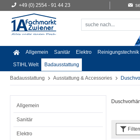
+49 (0) 2554 - 91 44 23
se
Allgemein
Sanitär
Elektro
Reinigungstechnik
STIHL Welt
Badausstattung
Badausstattung
Ausstattung & Accessories
Duschvo
Duschvorhä
Allgemein
Sanitär
Filte
Elektro