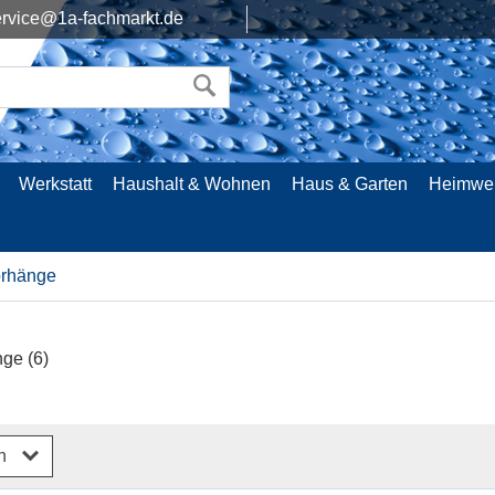
rvice@1a-fachmarkt.de
Werkstatt
Haushalt & Wohnen
Haus & Garten
Heimwe
rhänge
nge
(6)
rn