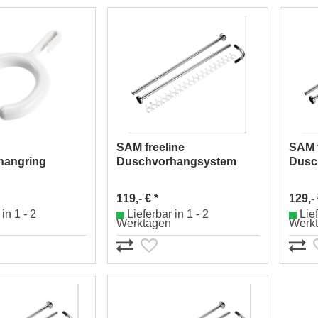
SAM freeline
SAM f
hangring
Duschvorhangsystem
Dusc
8030
Winkelform Nr.
Wink
1384150010
119,- € *
129,- 
in 1 - 2
Lieferbar in 1 - 2
Lief
Werktagen
Werk