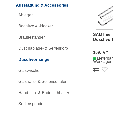
Ausstattung & Accessories
Ablagen
Badsitze & -Hocker
SAM freel
Brausestangen
Duschvor
Form Nr. 
Duschablage- & Seifenkorb
159,- € *
Lieferbar 
Duschvorhänge
Werktagen
Glaswischer
Glashalter & Seifenschalen
Handtuch- & Badetuchhalter
Seifenspender