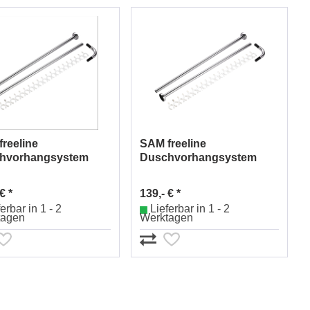
reeline
SAM freeline
hvorhangsystem
Duschvorhangsystem
elform Nr.1384151010
Winkelform Nr.
1384152010
€ *
139,- € *
erbar in 1 - 2
Lieferbar in 1 - 2
tagen
Werktagen