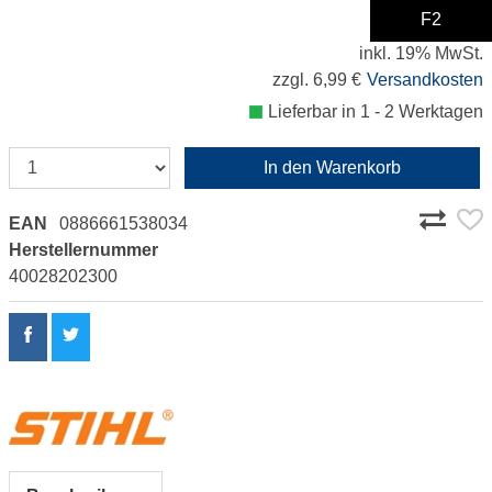
F2
29,99 €
inkl. 19% MwSt.
zzgl. 6,99 €
Versandkosten
Lieferbar in 1 - 2 Werktagen
In den Warenkorb
EAN
0886661538034
Herstellernummer
40028202300