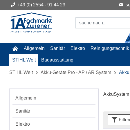
+49 (0) 2554 - 91 44 23
se
Allgemein
Sanitär
Elektro
Reinigungstechnik
STIHL Welt
Badausstattung
STIHL Welt
Akku-Geräte Pro - AP / AR System
Akku
AkkuSystem
Allgemein
Sanitär
Filte
Elektro