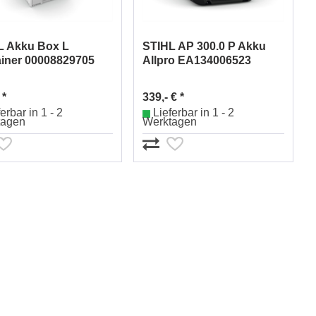
L Akku Box L
STIHL AP 300.0 P Akku
ainer 00008829705
Allpro EA134006523
 *
339,- € *
erbar in 1 - 2
Lieferbar in 1 - 2
tagen
Werktagen