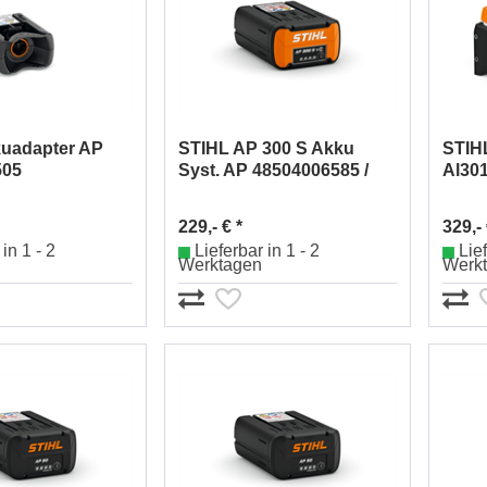
uadapter AP
STIHL AP 300 S Akku
STIH
505
Syst. AP 48504006585 /
Al30
48504006575
229,- € *
329,- 
in 1 - 2
Lieferbar in 1 - 2
Lief
Werktagen
Werk