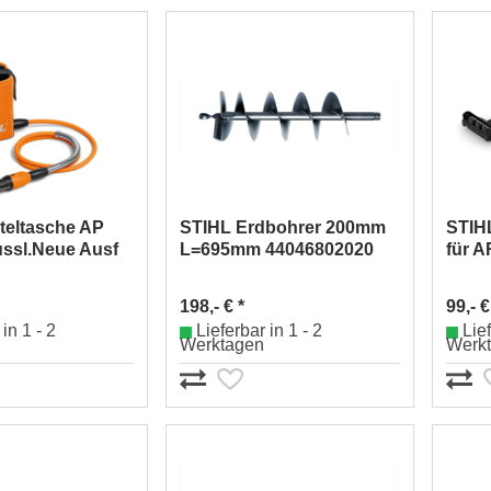
teltasche AP
STIHL Erdbohrer 200mm
STIH
ssl.Neue Ausf
L=695mm 44046802020
für 
101
198,- € *
99,- €
in 1 - 2
Lieferbar in 1 - 2
Lief
Werktagen
Werk