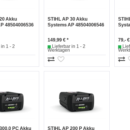
20 Akku
STIHL AP 30 Akku
STIH
AP 48504006536
Systems AP 48504006546
Syst
149,99 € *
79,- €
in 1 - 2
Lieferbar in 1 - 2
Lief
Werktagen
Werk
300.0 PC Akku
STIHL AP 200 P Akku