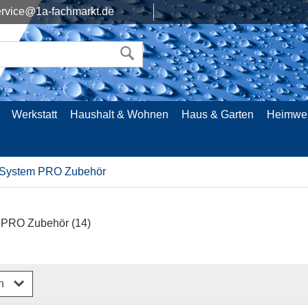
rvice@1a-fachmarkt.de
Werkstatt
Haushalt & Wohnen
Haus & Garten
Heimwe
System PRO Zubehör
 PRO Zubehör
(14)
rn