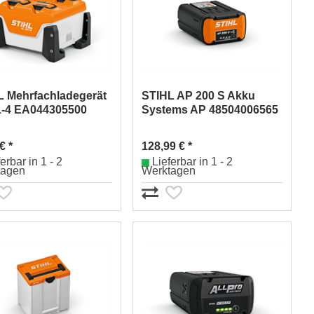
L Mehrfachladegerät
STIHL AP 200 S Akku
1-4 EA044305500
Systems AP 48504006565
€ *
128,99 € *
erbar in 1 - 2
Lieferbar in 1 - 2
tagen
Werktagen