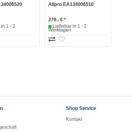
134006520
Allpro EA134006510
279,- € *
in 1 - 2
Lieferbar in 1 - 2
Werktagen
en
Shop Service
Kontakt
eschäft