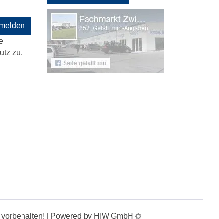
melden
e
tz zu.
te vorbehalten! | Powered by HIW GmbH