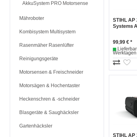
AkkuSystem PRO Motorsense
Mähroboter
STIHL AP 
Systems 
Kombisystem Multisystem
99,99 € *
Rasenmäher Rasenlüfter
Lieferbar 
Werktagen
Reinigungsgeräte
Motorsensen & Freischneider
Motorsägen & Hochentaster
Heckenschren & -schneider
Blasgeräte & Saughäcksler
Gartenhäcksler
STIHL AP 