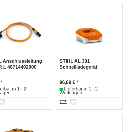
L Anschlussleitung
STIHL AL 301
AR L 48714402000
Schnellladegerät
EA094305500
 *
96,89 € *
erbar in 1 - 2
Lieferbar in 1 - 2
tagen
Werktagen