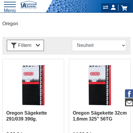
Menü
Oregon
Filtern
Oregon Sägekette
Oregon Sägekette 32cm
291/039 39tlg.
1,6mm 325" 56TG
90PX039EJ
22BPX056E