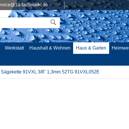
rvice@1a-fachmarkt.de
Werkstatt
Haushalt & Wohnen
Haus & Garten
Heimwe
Sägekette 91VXL 3/8" 1,3mm 52TG 91VXL052E