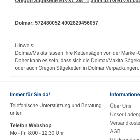
Oregon Sägekette 91VXL 3/8" 1,3mm 52TG 91VXL052
Dolmar: 572480052 4002829456057
Hinweis:
Dolmar/Makita lassen Ihre Kettensägen von der Marke -
Daher kann es sein, dass sich die Dolmar/Makita Sägek
oder auch Oregon Sägeketten in Dolmar Verpackungen.
Immer für Sie da!
Information
Telefonische Unterstützung und Beratung
Über Uns
unter:
Unser Ladeng
Versandkost
Telefon Webshop
AGB
Mo - Fr 8:00 - 12:30 Uhr
Rücksendung/