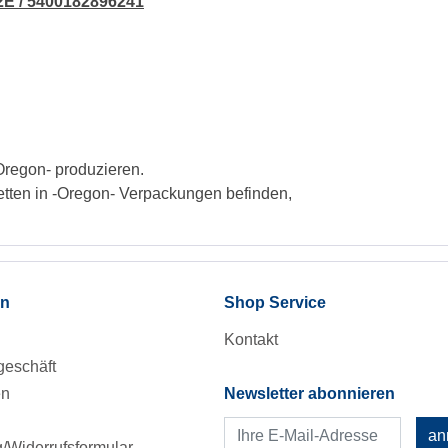
E / 5400182896241
Oregon- produzieren.
etten in -Oregon- Verpackungen befinden,
en
Shop Service
Kontakt
eschäft
en
Newsletter abonnieren
an
Widerrufsformular