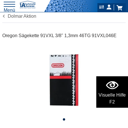
Menü
Dolmar Aktion
Oregon Sägekette 91VXL 3/8" 1,3mm 46TG 91VXL046E
Visuelle Hilfe
F2