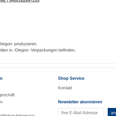
49E / 5400182897255
Oregon- produzieren.
etten in -Oregon- Verpackungen befinden,
en
Shop Service
Kontakt
eschäft
en
Newsletter abonnieren
an
Widerrufsformular