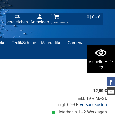
0 | 0,- €
vergleichen
Anmelden
Warenkorb
rker
Textil/Schuhe
Malerartikel
Gardena
Visuelle Hilfe
F2
12,99 €
inkl. 19% MwSt.
zzgl. 6,99 €
Versandkosten
Lieferbar in 1 - 2 Werktagen