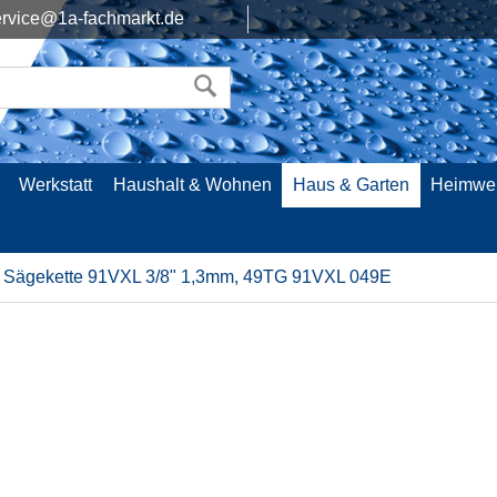
rvice@1a-fachmarkt.de
Werkstatt
Haushalt & Wohnen
Haus & Garten
Heimwe
Sägekette 91VXL 3/8" 1,3mm, 49TG 91VXL 049E