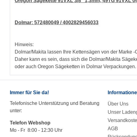
Oregon Sägekette 91VXL 3/8" 1,3mm, 49TG 91VXL 0
Dolmar: 572480049 / 4002829456033
Hinweis:
Dolmar/Makita lassen Ihre Kettensägen von der Marke -
Daher kann es sein, dass sich die Dolmar/Makita Sägek
oder auch Oregon Sägeketten in Dolmar Verpackungen.
Immer für Sie da!
Information
Telefonische Unterstützung und Beratung
Über Uns
unter:
Unser Ladeng
Versandkost
Telefon Webshop
AGB
Mo - Fr 8:00 - 12:30 Uhr
Rücksendung/