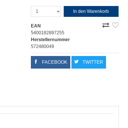
In den Warenkorb
EAN
5400182897255
Herstellernummer
572480049
FACEBOOK
TWITTER