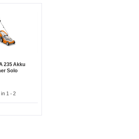
A 235 Akku
er Solo
25
in 1 - 2