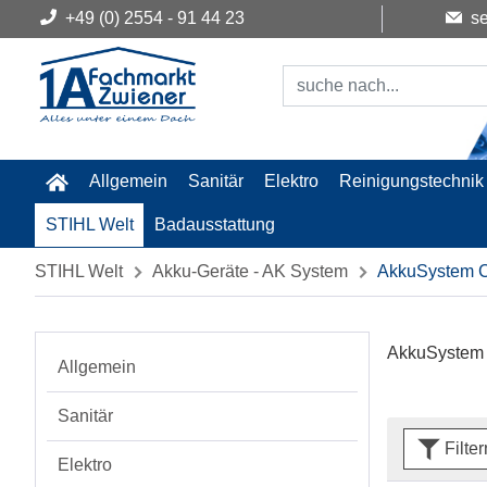
+49 (0) 2554 - 91 44 23
se
Allgemein
Sanitär
Elektro
Reinigungstechnik
STIHL Welt
Badausstattung
STIHL Welt
Akku-Geräte - AK System
AkkuSystem
AkkuSyste
Allgemein
Sanitär
Filte
Elektro