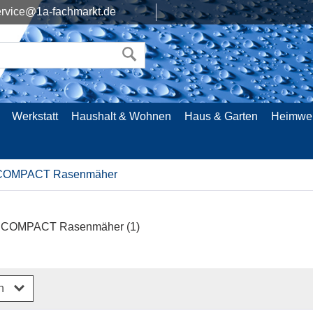
rvice@1a-fachmarkt.de
Werkstatt
Haushalt & Wohnen
Haus & Garten
Heimwe
 COMPACT Rasenmäher
m COMPACT Rasenmäher
(1)
rn