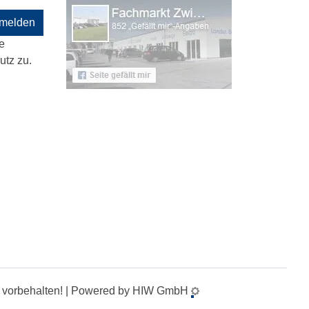
melden
e
tz zu.
te vorbehalten! | Powered by HIW GmbH