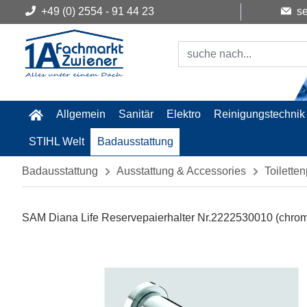
+49 (0) 2554 - 91 44 23
se
Allgemein
Sanitär
Elektro
Reinigungstechnik
STIHL Welt
Badausstattung
Badausstattung
Ausstattung & Accessories
Toilette
SAM Diana Life Reservepaierhalter Nr.2222530010 (chro