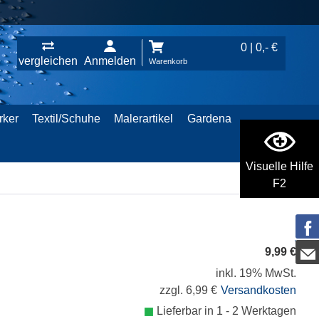
0 | 0,- €
vergleichen
Anmelden
Warenkorb
rker
Textil/Schuhe
Malerartikel
Gardena
Visuelle Hilfe
F2
9,99 €
inkl. 19% MwSt.
zzgl. 6,99 €
Versandkosten
Lieferbar in 1 - 2 Werktagen