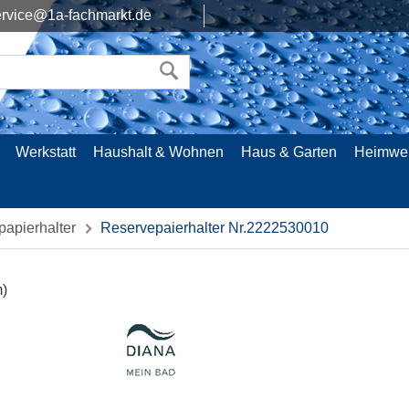
rvice@1a-fachmarkt.de
Werkstatt
Haushalt & Wohnen
Haus & Garten
Heimwe
npapierhalter
Reservepaierhalter Nr.2222530010
m)