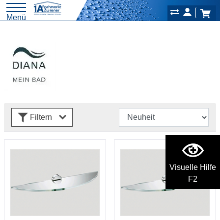
Menü
Filtern
Visuelle Hilfe
F2