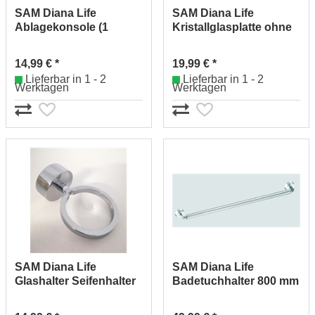
SAM Diana Life
SAM Diana Life
Ablagekonsole (1
Kristallglasplatte ohne
Stück) ohne Ablage
Halter 2221135900
Nr.2221005010 (chrom)
14,99 € *
19,99 € *
Lieferbar in 1 - 2
Lieferbar in 1 - 2
Werktagen
Werktagen
SAM Diana Life
SAM Diana Life
Glashalter Seifenhalter
Badetuchhalter 800 mm
ohne Schale
Nr.2222203010 (chrom)
Nr.2221200010 (chrom)