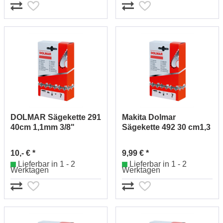
DOLMAR Sägekette 291
Makita Dolmar
40cm 1,1mm 3/8"
Sägekette 492 30 cm1,3
511291756 (53)
3/8" 511492746 (18)
10,- € *
9,99 € *
Lieferbar in 1 - 2
Lieferbar in 1 - 2
Werktagen
Werktagen