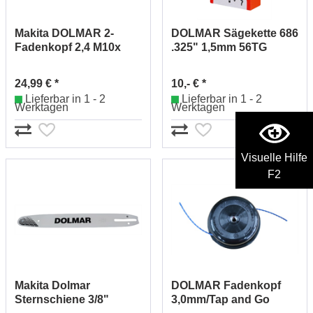
Makita DOLMAR 2-
DOLMAR Sägekette 686
Fadenkopf 2,4 M10x
.325" 1,5mm 56TG
1,25 LH
514686756 (11)
24,99 € *
10,- € *
Lieferbar in 1 - 2
Lieferbar in 1 - 2
Werktagen
Werktagen
Visuelle Hilfe
F2
Makita Dolmar
DOLMAR Fadenkopf
Sternschiene 3/8"
3,0mm/Tap and Go