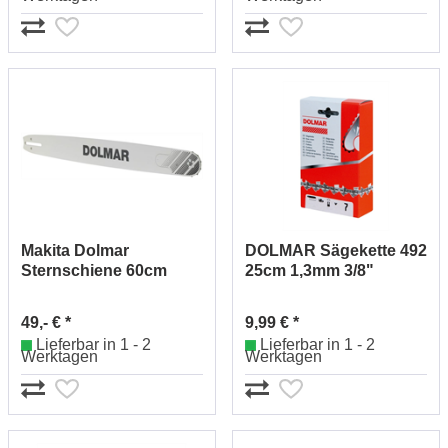
Makita Dolmar
DOLMAR Sägekette 492
Sternschiene 60cm
25cm 1,3mm 3/8"
1,5mm 3/8" 415060551
511492740 (15)
(40)
49,- € *
9,99 € *
Lieferbar in 1 - 2
Lieferbar in 1 - 2
Werktagen
Werktagen