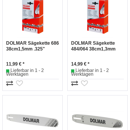
DOLMAR Sägekette 686
DOLMAR Sägekette
38cm1,5mm .325"
484/064 38cm1,3mm
514686764 (65)
3,25" 512484764 (45)
11,99 € *
14,99 € *
Lieferbar in 1 - 2
Lieferbar in 1 - 2
Werktagen
Werktagen