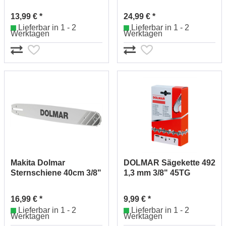
1,3mm 40cm 412040661
M10x1 LH 366224010
(4)
13,99 € *
24,99 € *
Lieferbar in 1 - 2
Lieferbar in 1 - 2
Werktagen
Werktagen
Makita Dolmar
DOLMAR Sägekette 492
Sternschiene 40cm 3/8"
1,3 mm 3/8" 45TG
1,1mm 412040611 (55)
511492745 (30)
16,99 € *
9,99 € *
Lieferbar in 1 - 2
Lieferbar in 1 - 2
Werktagen
Werktagen