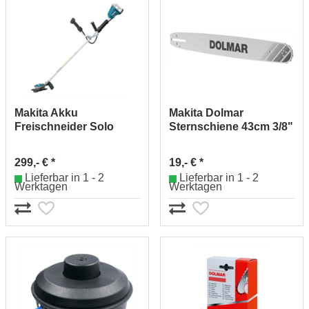
Makita Akku
Makita Dolmar
Freischneider Solo
Sternschiene 43cm 3/8"
2x18V DUR365UZ
1,5mm 465043655 (53)
299,- € *
19,- € *
Lieferbar in 1 - 2
Lieferbar in 1 - 2
Werktagen
Werktagen