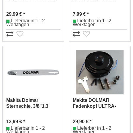
1,5mm 415050651 (14)
952010140
29,99 € *
7,99 € *
Lieferbar in 1 - 2
Lieferbar in 1 - 2
Werktagen
Werktagen
Makita Dolmar
Makita DOLMAR
Sternschie. 3/8"1,3
Fadenkopf ULTRA-
35cm 412035661
AUTO-4 2,4mm
165441-8
381224263
13,99 € *
29,90 € *
Lieferbar in 1 - 2
Lieferbar in 1 - 2
Werktagen
Werktagen