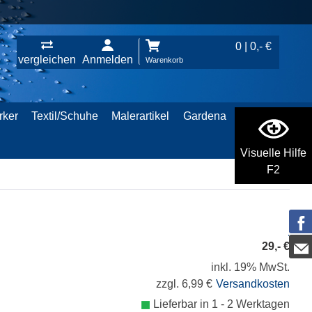
0 | 0,- €
vergleichen
Anmelden
Warenkorb
rker
Textil/Schuhe
Malerartikel
Gardena
Visuelle Hilfe
F2
29,- €
inkl. 19% MwSt.
zzgl. 6,99 €
Versandkosten
Lieferbar in 1 - 2 Werktagen