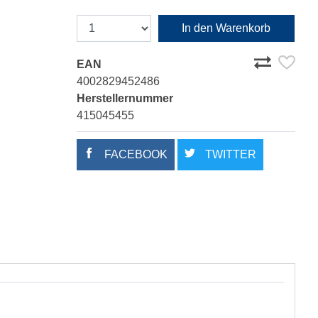
In den Warenkorb
EAN
4002829452486
Herstellernummer
415045455
FACEBOOK
TWITTER