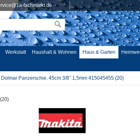
rvice@1a-fachmarkt.de
Werkstatt
Haushalt & Wohnen
Haus & Garten
Heimwe
Dolmar Panzerschie. 45cm 3/8" 1,5mm 415045455 (20)
(20)