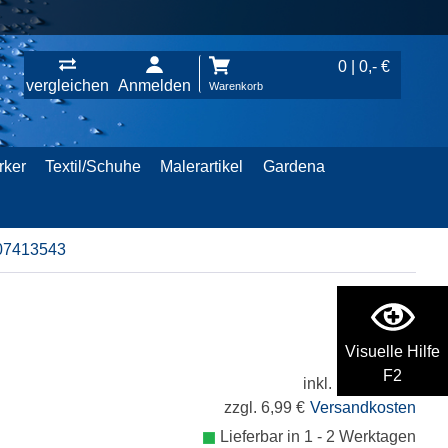
0 | 0,- €
vergleichen
Anmelden
Warenkorb
rker
Textil/Schuhe
Malerartikel
Gardena
107413543
Visuelle Hilfe
69,99 €
F2
inkl. 19% MwSt.
zzgl. 6,99 €
Versandkosten
Lieferbar in 1 - 2 Werktagen