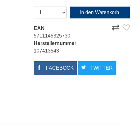
In den Warenkorb
EAN
5711145325730
Herstellernummer
107413543
FACEBOOK
TWITTER