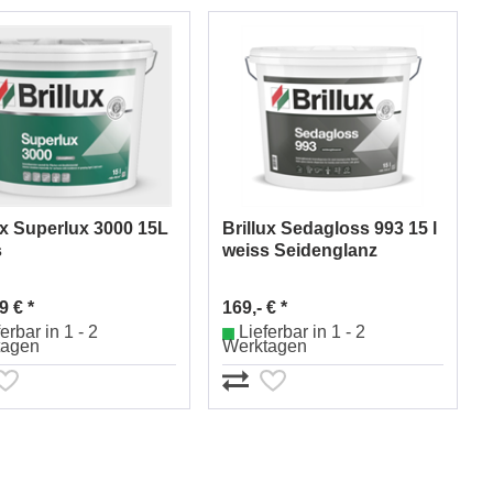
ux Superlux 3000 15L
Brillux Sedagloss 993 15 l
s
weiss Seidenglanz
9 € *
169,- € *
erbar in 1 - 2
Lieferbar in 1 - 2
tagen
Werktagen