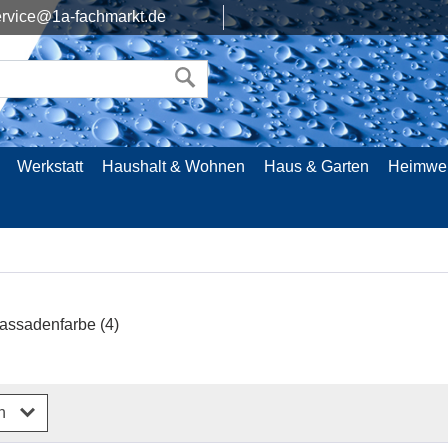
rvice@1a-fachmarkt.de
Werkstatt
Haushalt & Wohnen
Haus & Garten
Heimwe
assadenfarbe
(4)
rn