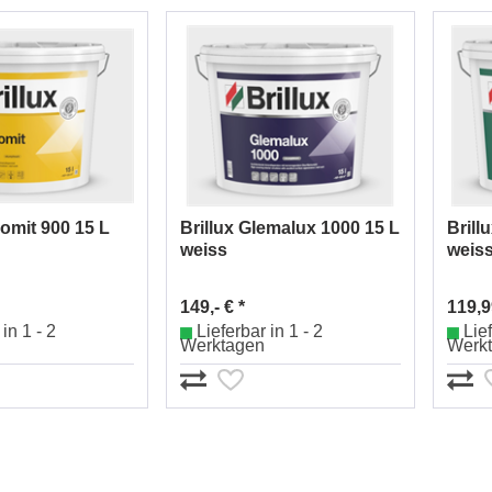
lomit 900 15 L
Brillux Glemalux 1000 15 L
Brill
weiss
weis
149,- € *
119,9
in 1 - 2
Lieferbar in 1 - 2
Lief
Werktagen
Werk