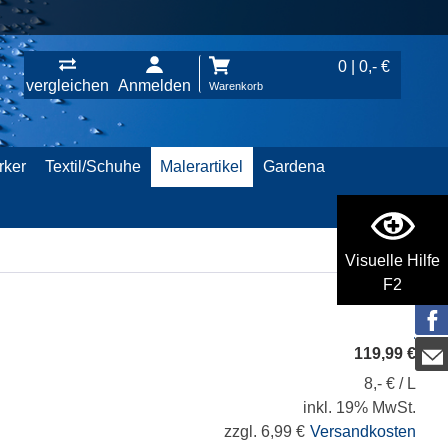
0 | 0,- €
vergleichen
Anmelden
Warenkorb
rker
Textil/Schuhe
Malerartikel
Gardena
Visuelle Hilfe
F2
119,99 €
8,- € / L
inkl. 19% MwSt.
zzgl. 6,99 €
Versandkosten