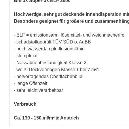
Brillux Superlux ELF 3000
Hochwertige, sehr gut deckende Innendispersion mit 
Besonders geeignet für größere und zusammenhängend
- ELF = emissionsarm, lösemittel- und weichmacherfrei
- schadstoffgeprüft TÜV SÜD o. AgBB
- hoch wasserdampfdiffusionsfähig
- stumpfmatt
- Nassabriebbeständigkeit Klasse 2
- weiß: Deckvermögen Klasse 1 bei 7 m²/l
- hervorragendes Oberflächenbild
- lange Offenzeit
- sehr leicht verarbeitbar
Verbrauch
Ca. 130 - 150 ml/m² je Anstrich