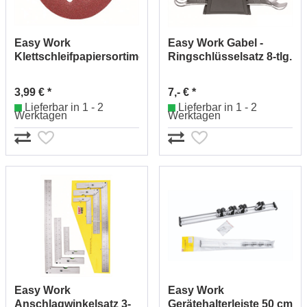
Easy Work
Easy Work Gabel -
Klettschleifpapiersortiment
Ringschlüsselsatz 8-tlg.
125 mm 30-tlg. 262744
261328
3,99 € *
7,- € *
Lieferbar in 1 - 2
Lieferbar in 1 - 2
Werktagen
Werktagen
Easy Work
Easy Work
Anschlagwinkelsatz 3-
Gerätehalterleiste 50 cm