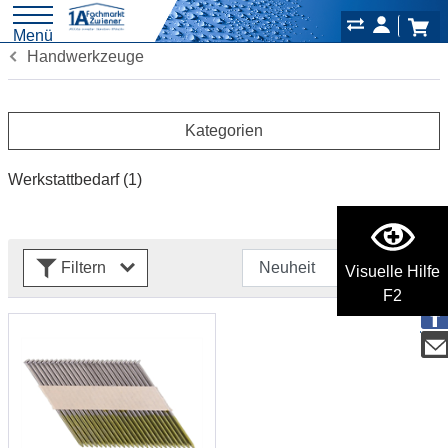
Menü
Handwerkzeuge
Kategorien
Werkstattbedarf
(1)
Filtern
Visuelle Hilfe
F2