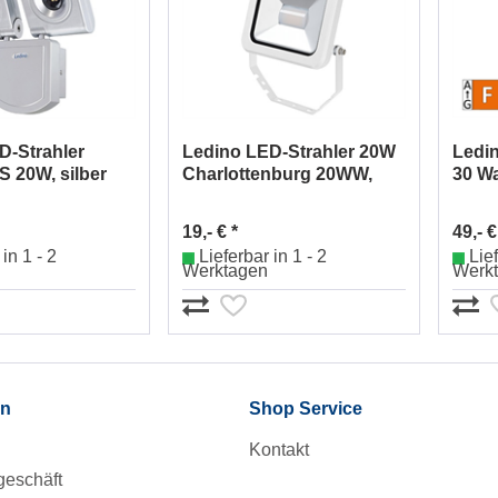
D-Strahler
Ledino LED-Strahler 20W
Ledi
0S 20W, silber
Charlottenburg 20WW,
30 Wa
3000K, ws
19,- € *
49,- €
in 1 - 2
Lieferbar in 1 - 2
Lief
Werktagen
Werk
en
Shop Service
Kontakt
eschäft