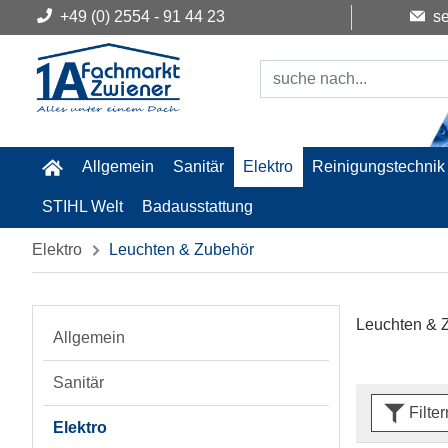
+49 (0) 2554 - 91 44 23
se
Allgemein
Sanitär
Elektro
Reinigungstechnik
STIHL Welt
Badausstattung
Elektro
Leuchten & Zubehör
Leuchten & 
Allgemein
Sanitär
Filte
Elektro