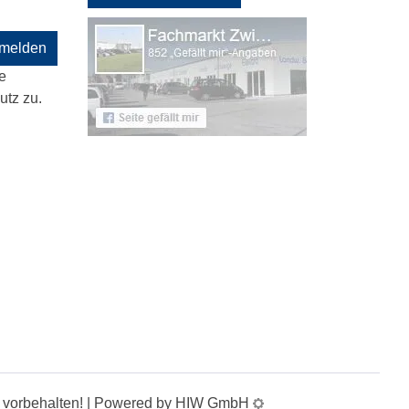
melden
e
tz zu.
te vorbehalten! | Powered by HIW GmbH