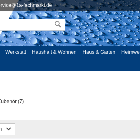
rvice@1a-fachmarkt.de
Werkstatt
Haushalt & Wohnen
Haus & Garten
Heimwe
Zubehör
(7)
rn