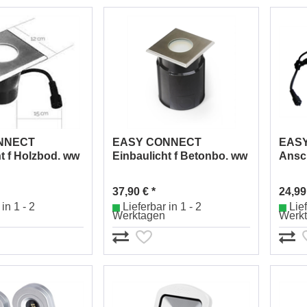
NNECT
EASY CONNECT
EAS
t f Holzbod. ww
Einbaulicht f Betonbo. ww
Ansc
P 67 MR20 LED
12x12cm IP 65 MR20 LED
Kolle
4
Ausg
37,90 € *
24,99
in 1 - 2
Lieferbar in 1 - 2
Lief
Werktagen
Werk