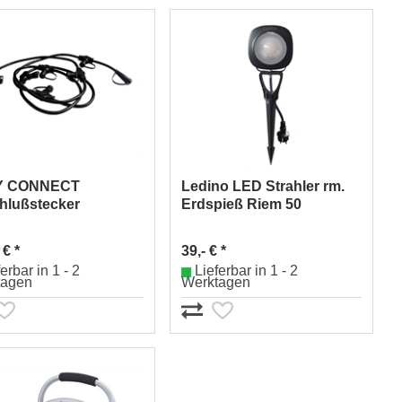
Y CONNECT
Ledino LED Strahler rm.
hlußstecker
Erdspieß Riem 50
ktor 2,50m, 6
50W/3320lm
änge
 € *
39,- € *
erbar in 1 - 2
Lieferbar in 1 - 2
tagen
Werktagen