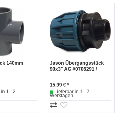
ück 140mm
Jason Übergangsstück
90x3" AG #0706291 /
380009008M
15,99 € *
in 1 - 2
Lieferbar in 1 - 2
Werktagen