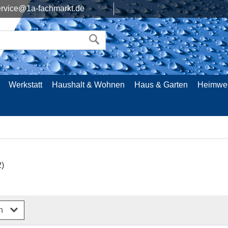
rvice@1a-fachmarkt.de
Werkstatt
Haushalt & Wohnen
Haus & Garten
Heimwe
2)
rn