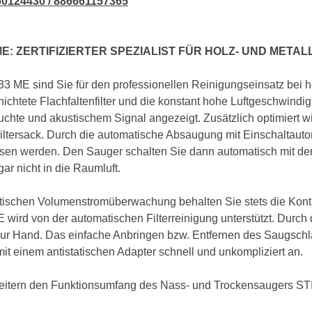
60124430 / 886661157365
: ZERTIFIZIERTER SPEZIALIST FÜR HOLZ- UND META
ME sind Sie für den professionellen Reinigungseinsatz bei hoh
chichtete Flachfaltenfilter und die konstant hohe Luftgeschwind
euchte und akustischem Signal angezeigt. Zusätzlich optimiert 
-Filtersack. Durch die automatische Absaugung mit Einschaltau
sen werden. Den Sauger schalten Sie dann automatisch mit dem 
ar nicht in die Raumluft.
atischen Volumenstromüberwachung behalten Sie stets die Kontr
wird von der automatischen Filterreinigung unterstützt. Dur
ur Hand. Das einfache Anbringen bzw. Entfernen des Saugschl
 einem antistatischen Adapter schnell und unkompliziert an.
eitern den Funktionsumfang des Nass- und Trockensaugers ST