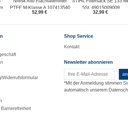
Nilfisk Alto Flachfaltenfilter
STIHL Filtersack SE 133 ME
N
PTFE M-Klasse A 107413540
5St. 49015009009
52,99 €
32,99 €
en
Shop Service
Kontakt
eschäft
en
Newsletter abonnieren
an
Widerrufsformular
*Mit der Anmeldung stimmen Si
automatisch unserem Datenschu
n
Barrierefreiheit