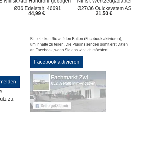
ilfisk Alto Handrohr gebogen
Nilfisk Werkzeugadapter
Ø36 Edelstahl 46691
Ø27/36 Quicksystem AS
a
44,99 €
21,50 €
302000535
Bitte klicken Sie auf den Button (Facebook aktivieren),
um Inhalte zu teilen, Die Plugins senden somit erst Daten
an Facebook, wenn Sie das wirklich möchten!
Facebook aktivieren
melden
e
tz zu.