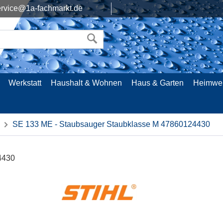
rvice@1a-fachmarkt.de
Werkstatt
Haushalt & Wohnen
Haus & Garten
Heimwe
SE 133 ME - Staubsauger Staubklasse M 47860124430
4430