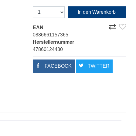
In den Warenkorb
EAN
0886661157365
Herstellernummer
47860124430
FACEBOOK
TWITTER