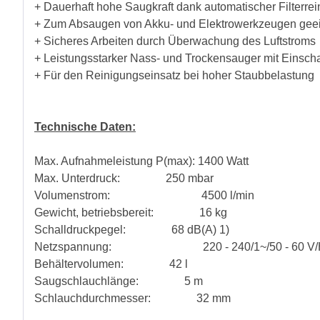
+ Dauerhaft hohe Saugkraft dank automatischer Filterre
+ Zum Absaugen von Akku- und Elektrowerkzeugen gee
+ Sicheres Arbeiten durch Überwachung des Luftstroms
+ Leistungsstarker Nass- und Trockensauger mit Einscha
+ Für den Reinigungseinsatz bei hoher Staubbelastung
Technische Daten:
Max. Aufnahmeleistung P(max): 1400 Watt
Max. Unterdruck: 250 mbar
Volumenstrom: 4500 l/min
Gewicht, betriebsbereit: 16 kg
Schalldruckpegel: 68 dB(A) 1)
Netzspannung: 220 - 240/1~/50 - 60 V/
Behältervolumen: 42 l
Saugschlauchlänge: 5 m
Schlauchdurchmesser: 32 mm