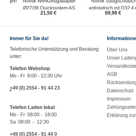
bogen
Nilfisk Werkzeugadapter
Nilfisk Saugschlauch
1
Ø27/36 Quicksystem AS
antistatisch rot D32 4 m
21,50 €
69,99 €
302000535
107413543
Immer für Sie da!
Information
Telefonische Unterstützung und Beratung
Über Uns
unter:
Unser Ladeng
Versandkost
Telefon Webshop
AGB
Mo - Fr 8:00 - 12:30 Uhr
Rücksendung/
+49 (0) 2554 - 91 44 23
Datenschutz
Impressum
Zahlungsarte
Telefon Laden lokal
Mo - Fr 08:00 - 18:00
Erklärung zur 
Sa 08:00 - 12:30
+49 (0) 2554 - 91 44 0