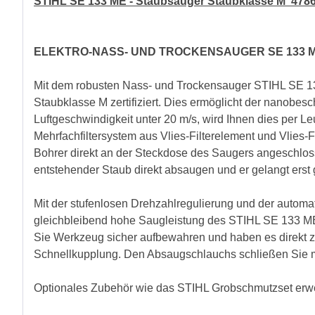
STIHL SE 133 ME - Staubsauger Staubklasse M 478
ELEKTRO-NASS- UND TROCKENSAUGER SE 133 ME
Mit dem robusten Nass- und Trockensauger STIHL SE 133 
Staubklasse M zertifiziert. Dies ermöglicht der nanobes
Luftgeschwindigkeit unter 20 m/s, wird Ihnen dies per L
Mehrfachfiltersystem aus Vlies-Filterelement und Vlies
Bohrer direkt an der Steckdose des Saugers angeschlos
entstehender Staub direkt absaugen und er gelangt erst g
Mit der stufenlosen Drehzahlregulierung und der autom
gleichbleibend hohe Saugleistung des STIHL SE 133 ME 
Sie Werkzeug sicher aufbewahren und haben es direkt z
Schnellkupplung. Den Absaugschlauchs schließen Sie mit
Optionales Zubehör wie das STIHL Grobschmutzset erw