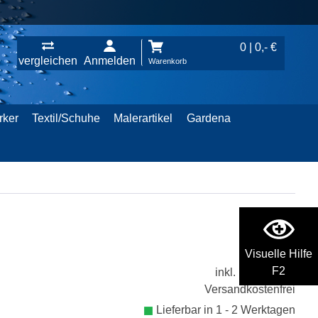
0 | 0,- €
vergleichen
Anmelden
Warenkorb
rker
Textil/Schuhe
Malerartikel
Gardena
594,- €
Visuelle Hilfe
F2
inkl. 19% MwSt.
Versandkostenfrei
Lieferbar in 1 - 2 Werktagen