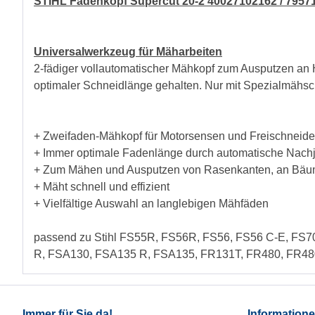
STIHL Fadenkopf Supercut 20-2 40027102162 / 7957
Universalwerkzeug für Mäharbeiten
2-fädiger vollautomatischer Mähkopf zum Ausputzen an 
optimaler Schneidlänge gehalten. Nur mit Spezialmähsc
+ Zweifaden-Mähkopf für Motorsensen und Freischneide
+ Immer optimale Fadenlänge durch automatische Nachj
+ Zum Mähen und Ausputzen von Rasenkanten, an Bäu
+ Mäht schnell und effizient
+ Vielfältige Auswahl an langlebigen Mähfäden
passend zu Stihl FS55R, FS56R, FS56, FS56 C-E, FS
R, FSA130, FSA135 R, FSA135, FR131T, FR480, FR4
Immer für Sie da!
Information