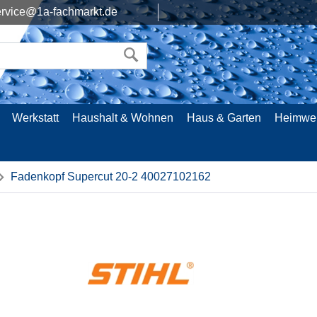
rvice@1a-fachmarkt.de
Werkstatt
Haushalt & Wohnen
Haus & Garten
Heimwe
Fadenkopf Supercut 20-2 40027102162