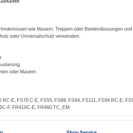
11043544
Hindernissen wie Mauern, Treppen oder Beeteinfassungen und 
hutz oder Universalschutz verwenden.
r
ustierung
men oder Mauern
70 RC-E, FS70 C-E, FS55, FS89, FS94, FS111, FS94 RC-E, F
80C-F, FR410C-E, FR460 TC_EM
en
Shop Service