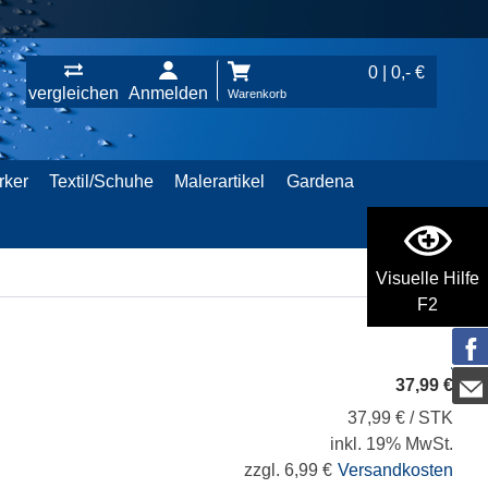
0 | 0,- €
vergleichen
Anmelden
Warenkorb
rker
Textil/Schuhe
Malerartikel
Gardena
Visuelle Hilfe
F2
37,99 €
37,99 € / STK
inkl. 19% MwSt.
zzgl. 6,99 €
Versandkosten