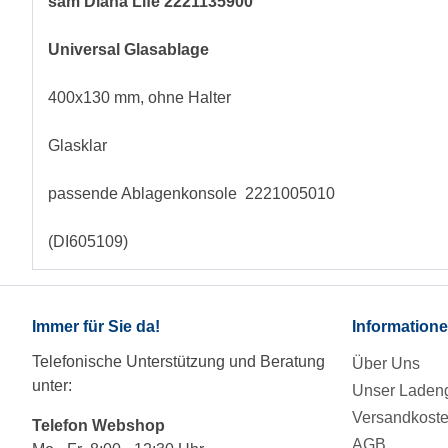
sam Diana Life 2221135900
Universal Glasablage
400x130 mm, ohne Halter
Glasklar
passende Ablagenkonsole 2221005010
(DI605109)
Immer für Sie da!
Information
Telefonische Unterstützung und Beratung
Über Uns
unter:
Unser Ladeng
Versandkost
Telefon Webshop
AGB