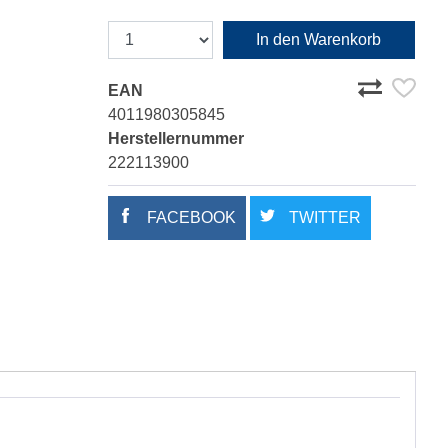
In den Warenkorb
EAN
4011980305845
Herstellernummer
222113900
FACEBOOK
TWITTER