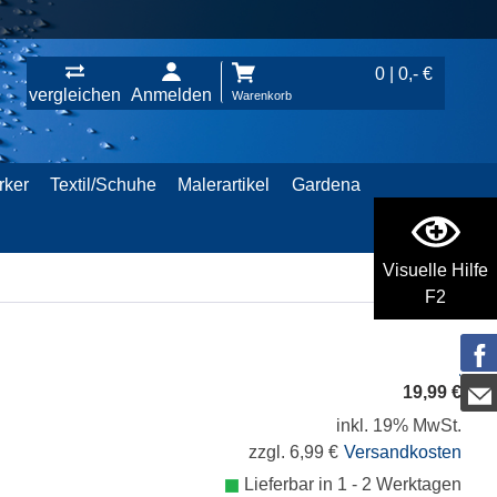
0 | 0,- €
vergleichen
Anmelden
Warenkorb
rker
Textil/Schuhe
Malerartikel
Gardena
Visuelle Hilfe
F2
19,99 €
inkl. 19% MwSt.
zzgl. 6,99 €
Versandkosten
Lieferbar in 1 - 2 Werktagen