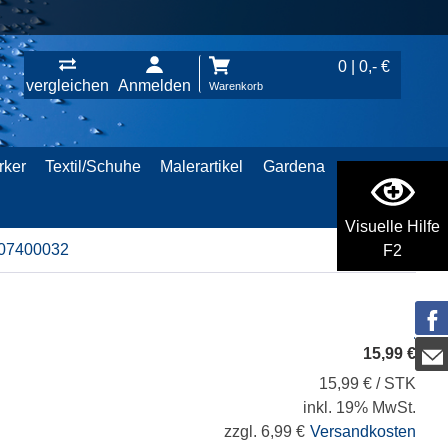
0 | 0,- €
vergleichen
Anmelden
Warenkorb
rker
Textil/Schuhe
Malerartikel
Gardena
Visuelle Hilfe
107400032
F2
15,99 €
15,99 € / STK
inkl. 19% MwSt.
zzgl. 6,99 €
Versandkosten