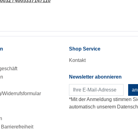
00032 / 4005337147110
en
Shop Service
Kontakt
eschäft
en
Newsletter abonnieren
an
Widerrufsformular
*Mit der Anmeldung stimmen Si
automatisch unserem Datenschu
n
Barrierefreiheit