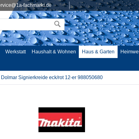
rvice@1a-fachmarkt.de
Werkstatt
Haushalt & Wohnen
Haus & Garten
Heimwe
Dolmar Signierkreide eck/rot 12-er 988050680