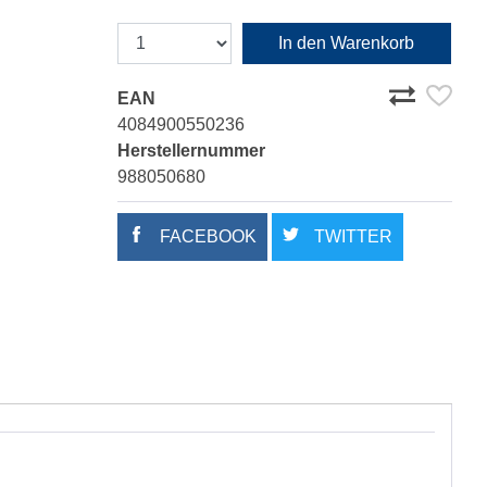
In den Warenkorb
EAN
4084900550236
Herstellernummer
988050680
FACEBOOK
TWITTER