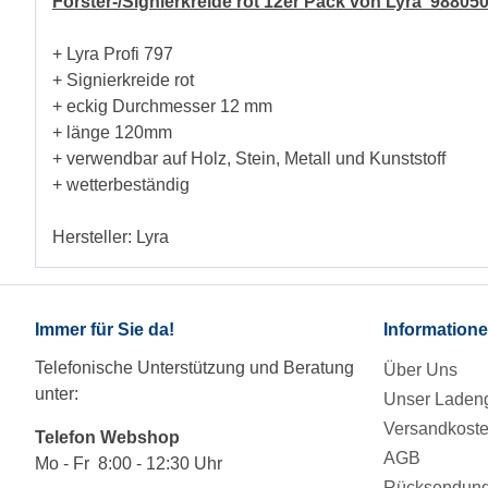
Förster-/Signierkreide rot 12er Pack von Lyra 9880
+ Lyra Profi 797
+ Signierkreide rot
+ eckig Durchmesser 12 mm
+ länge 120mm
+ verwendbar auf Holz, Stein, Metall und Kunststoff
+ wetterbeständig
Hersteller: Lyra
Immer für Sie da!
Information
Telefonische Unterstützung und Beratung
Über Uns
unter:
Unser Ladeng
Versandkost
Telefon Webshop
AGB
Mo - Fr 8:00 - 12:30 Uhr
Rücksendung/