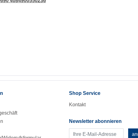
50690 4084900550236
en
Shop Service
Kontakt
eschäft
en
Newsletter abonnieren
an
Widerrufsformular