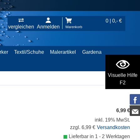
0 | 0,- €
vergleichen
Anmelden
Warenkorb
rker
Textil/Schuhe
Malerartikel
Gardena
Visuelle Hilfe
F2
6,99 €
inkl. 19% MwSt.
zzgl. 6,99 €
Versandkosten
Lieferbar in 1 - 2 Werktagen