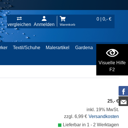
0 | 0,- €
vergleichen
Anmelden
Warenkorb
rker
Textil/Schuhe
Malerartikel
Gardena
Visuelle Hilfe
F2
25,- €
inkl. 19% MwSt.
zzgl. 6,99 €
Versandkosten
Lieferbar in 1 - 2 Werktagen