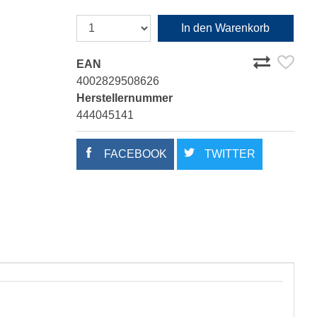
In den Warenkorb
EAN
4002829508626
Herstellernummer
444045141
FACEBOOK
TWITTER