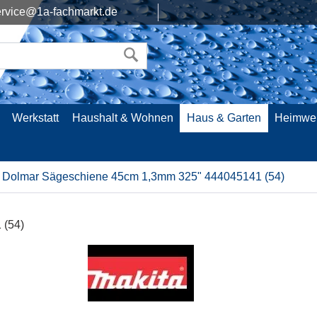
rvice@1a-fachmarkt.de
Werkstatt
Haushalt & Wohnen
Haus & Garten
Heimwe
Dolmar Sägeschiene 45cm 1,3mm 325" 444045141 (54)
 (54)