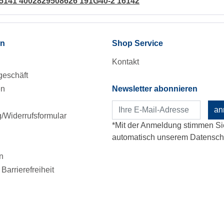
5141 4002829508626 191G40-2 16142
en
Shop Service
Kontakt
eschäft
en
Newsletter abonnieren
an
Widerrufsformular
*Mit der Anmeldung stimmen Si
automatisch unserem Datenschu
n
Barrierefreiheit