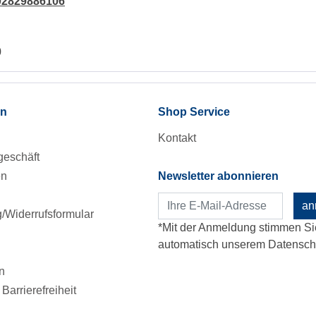
002829886106
0
en
Shop Service
Kontakt
eschäft
en
Newsletter abonnieren
an
Widerrufsformular
*Mit der Anmeldung stimmen Si
automatisch unserem Datenschu
n
Barrierefreiheit