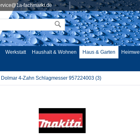
rvice@1a-fachmarkt.de
Werkstatt
Haushalt & Wohnen
Haus & Garten
Heimwe
Dolmar 4-Zahn Schlagmesser 957224003 (3)