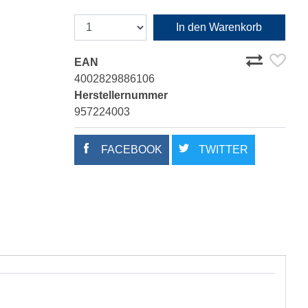
In den Warenkorb
EAN
4002829886106
Herstellernummer
957224003
FACEBOOK
TWITTER