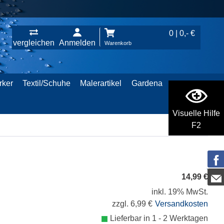
0 | 0,- €
vergleichen
Anmelden
Warenkorb
rker
Textil/Schuhe
Malerartikel
Gardena
Visuelle Hilfe
F2
14,99 €
inkl. 19% MwSt.
zzgl. 6,99 €
Versandkosten
Lieferbar in 1 - 2 Werktagen