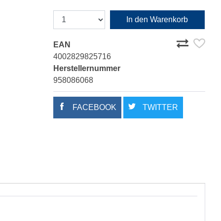
In den Warenkorb
EAN
4002829825716
Herstellernummer
958086068
FACEBOOK
TWITTER