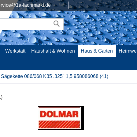
rvice@1a-fachmarkt.de
Werkstatt
Haushalt & Wohnen
Haus & Garten
Heimwe
Sägekette 086/068 K35 .325" 1,5 958086068 (41)
)