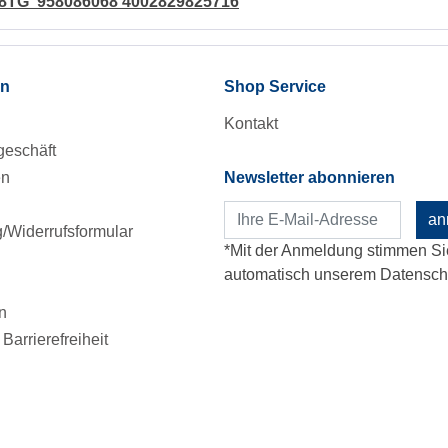
 68TG 958086068 4002829825716
en
Shop Service
Kontakt
eschäft
en
Newsletter abonnieren
an
Widerrufsformular
*Mit der Anmeldung stimmen Si
automatisch unserem Datenschu
n
Barrierefreiheit