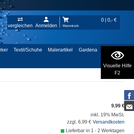
0 | 0,- €
vergleichen
Anmelden
Warenkorb
rker
Textil/Schuhe
Malerartikel
Gardena
Visuelle Hilfe
F2
9,99 €
inkl. 19% MwSt.
zzgl. 6,99 €
Versandkosten
Lieferbar in 1 - 2 Werktagen