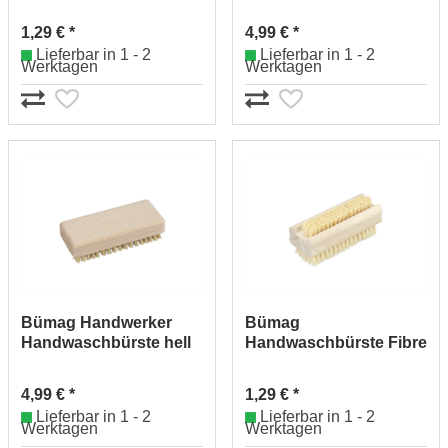
Kunststoff, Nylon 5/411-
01
211
1,29 € *
4,99 € *
Lieferbar in 1 - 2
Lieferbar in 1 - 2
Werktagen
Werktagen
Bümag Handwerker
Bümag
Handwaschbürste hell
Handwaschbürste Fibre
003/12120621035
doppelt Holz FSC
1004/328/3
4,99 € *
1,29 € *
Lieferbar in 1 - 2
Lieferbar in 1 - 2
Werktagen
Werktagen