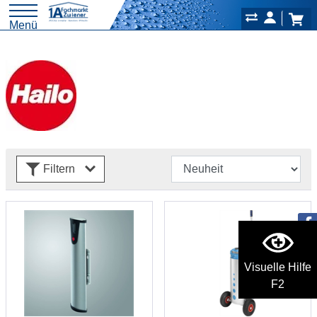
Menü
Filtern
Visuelle Hilfe
F2