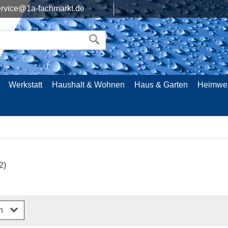
rvice@1a-fachmarkt.de
Werkstatt
Haushalt & Wohnen
Haus & Garten
Heimwe
2)
rn