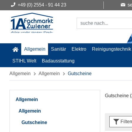
+49 (0) 2554 - 91 44 23
se
Allgemein
Sanitär
Elektro
Reinigungstechnik
STIHL Welt
Badausstattung
Allgemein
Allgemein
Gutscheine
Gutscheine
(
Allgemein
Allgemein
Filte
Gutscheine