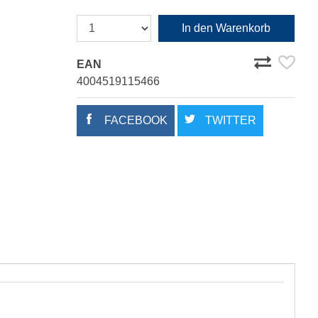
In den Warenkorb
EAN
4004519115466
FACEBOOK
TWITTER