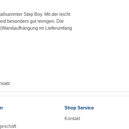
allsammler Step Boy. Mit der leicht
and besonders gut reinigen. Die
en (Wandaufhängung im Lieferumfang
nsatz
en
Shop Service
Kontakt
eschäft