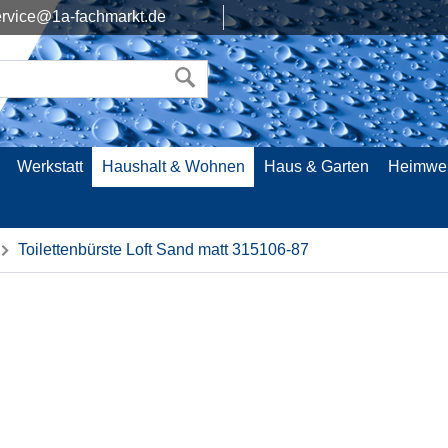
rvice@1a-fachmarkt.de
Werkstatt
Haushalt & Wohnen
Haus & Garten
Heimwe
Toilettenbürste Loft Sand matt 315106-87