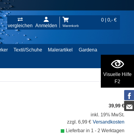
0 | 0,- €
vergleichen
Anmelden
Warenkorb
rker
Textil/Schuhe
Malerartikel
Gardena
Visuelle Hilfe
F2
39,99 €
inkl. 19% MwSt.
zzgl. 6,99 €
Versandkosten
Lieferbar in 1 - 2 Werktagen