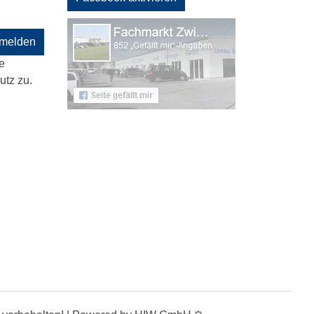
melden
e
tz zu.