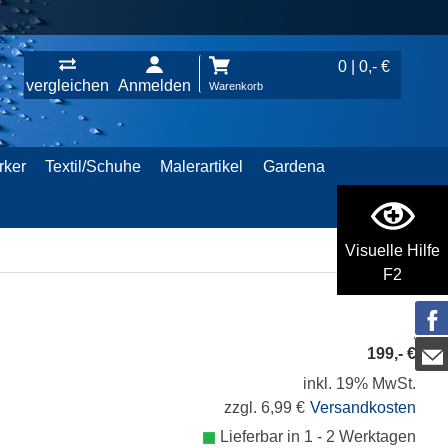
0 | 0,- €
vergleichen
Anmelden
Warenkorb
rker
Textil/Schuhe
Malerartikel
Gardena
Visuelle Hilfe
F2
199,- €
inkl. 19% MwSt.
zzgl. 6,99 €
Versandkosten
Lieferbar in 1 - 2 Werktagen