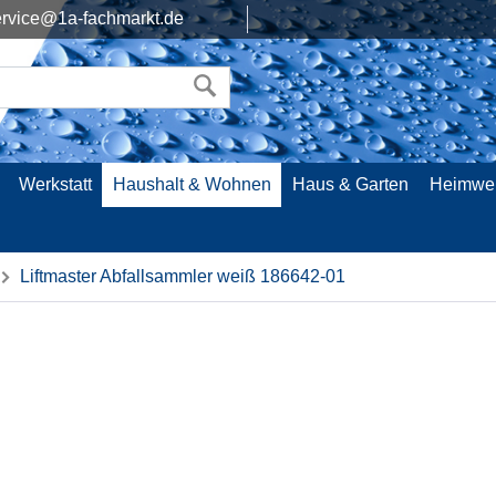
rvice@1a-fachmarkt.de
Werkstatt
Haushalt & Wohnen
Haus & Garten
Heimwe
Liftmaster Abfallsammler weiß 186642-01