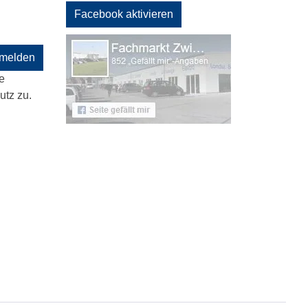
Facebook aktivieren
melden
e
tz zu.