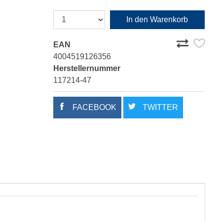
In den Warenkorb
EAN
4004519126356
Herstellernummer
117214-47
FACEBOOK
TWITTER