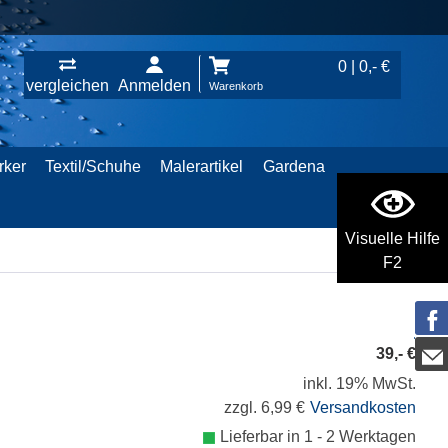
0 | 0,- €
vergleichen
Anmelden
Warenkorb
rker
Textil/Schuhe
Malerartikel
Gardena
Visuelle Hilfe
F2
39,- €
inkl. 19% MwSt.
zzgl. 6,99 €
Versandkosten
Lieferbar in 1 - 2 Werktagen