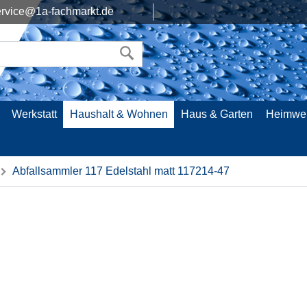
rvice@1a-fachmarkt.de
Werkstatt
Haushalt & Wohnen
Haus & Garten
Heimwe
Abfallsammler 117 Edelstahl matt 117214-47