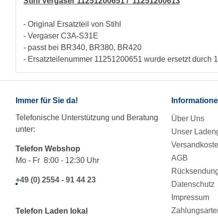
Stihl Vergaser 11251200651 / 11251200613
- Original Ersatzteil von Stihl
- Vergaser C3A-S31E
- passt bei BR340, BR380, BR420
- Ersatzteilenummer 11251200651 wurde ersetzt durch 
Immer für Sie da!
Information
Telefonische Unterstützung und Beratung
Über Uns
unter:
Unser Ladeng
Versandkost
Telefon Webshop
AGB
Mo - Fr 8:00 - 12:30 Uhr
Rücksendung/
+49 (0) 2554 - 91 44 23
Datenschutz
Impressum
Zahlungsarte
Telefon Laden lokal