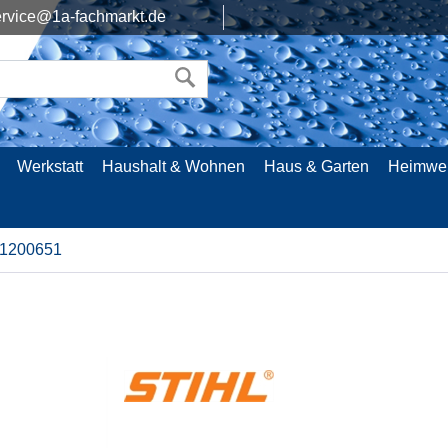
rvice@1a-fachmarkt.de
Werkstatt
Haushalt & Wohnen
Haus & Garten
Heimwe
51200651