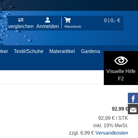
0 | 0,- €
vergleichen
Anmelden
Warenkorb
rker
Textil/Schuhe
Malerartikel
Gardena
Visuelle Hilfe
F2
92,99 €
92,99 € / STK
inkl. 19% MwSt.
zzgl. 6,99 €
Versandkosten