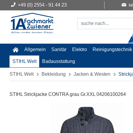
+49 (0) 2554 - 91 44 23
se
Allgemein
Sanitär
Elektro
Reinigungstechnik
STIHL Welt
Badausstattung
STIHL Welt
Bekleidung
Jacken & Westen
Strick
STIHL Strickjacke CONTRA grau Gr.XXL 04206100264