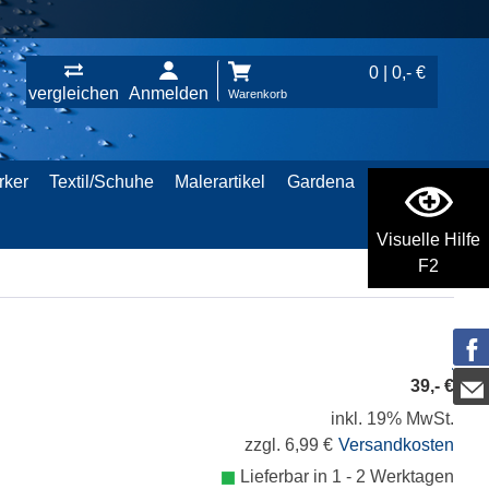
0 | 0,- €
vergleichen
Anmelden
Warenkorb
rker
Textil/Schuhe
Malerartikel
Gardena
Visuelle Hilfe
F2
39,- €
inkl. 19% MwSt.
zzgl. 6,99 €
Versandkosten
Lieferbar in 1 - 2 Werktagen