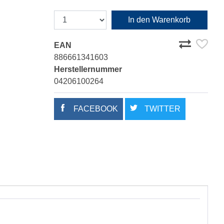
In den Warenkorb
EAN
886661341603
Herstellernummer
04206100264
FACEBOOK
TWITTER