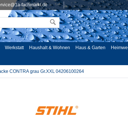
rvice@1a-fachmarkt.de
Werkstatt
Haushalt & Wohnen
Haus & Garten
Heimwe
jacke CONTRA grau Gr.XXL 04206100264