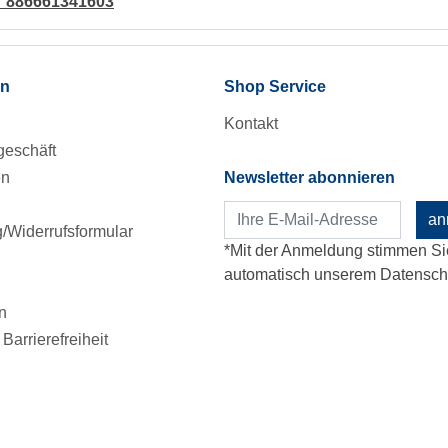
4 886661341603
en
Shop Service
Kontakt
eschäft
en
Newsletter abonnieren
an
Widerrufsformular
*Mit der Anmeldung stimmen Si
automatisch unserem Datenschu
n
Barrierefreiheit