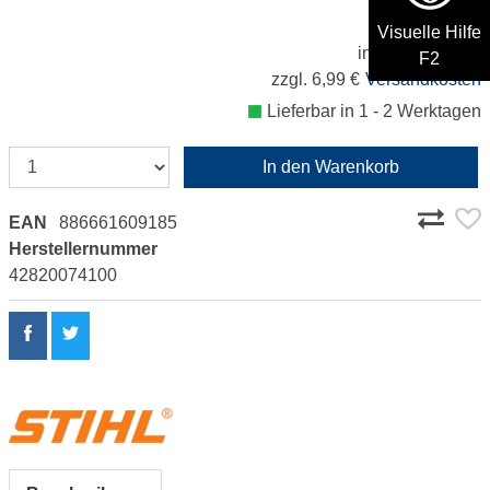
34,99 €
Visuelle Hilfe
inkl. 19% MwSt.
F2
zzgl. 6,99 €
Versandkosten
Lieferbar in 1 - 2 Werktagen
In den Warenkorb
EAN
886661609185
Herstellernummer
42820074100