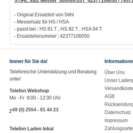
STIHL Satz Messer 500mm-20T 42377106050 / 7957
- Original Ersatzteil von Stihl
- Messersatz für HS / HSA
- passt bei : HS 81 T , HS 82 T , HSA 94 T
- Ersatzteilenummer : 42377106050
Immer für Sie da!
Information
Telefonische Unterstützung und Beratung
Über Uns
unter:
Unser Ladeng
Versandkost
Telefon Webshop
AGB
Mo - Fr 8:00 - 12:30 Uhr
Rücksendung/
+49 (0) 2554 - 91 44 23
Datenschutz
Impressum
Zahlungsarte
Telefon Laden lokal