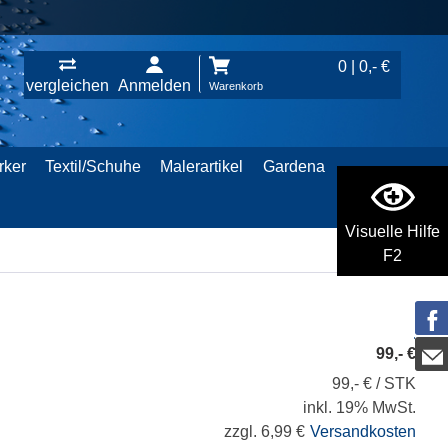
0 | 0,- €
vergleichen
Anmelden
Warenkorb
rker
Textil/Schuhe
Malerartikel
Gardena
Visuelle Hilfe
F2
99,- €
99,- € / STK
inkl. 19% MwSt.
zzgl. 6,99 €
Versandkosten