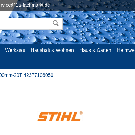
rvice@1a-fachmarkt.de
Werkstatt
Haushalt & Wohnen
Haus & Garten
Heimwe
500mm-20T 42377106050