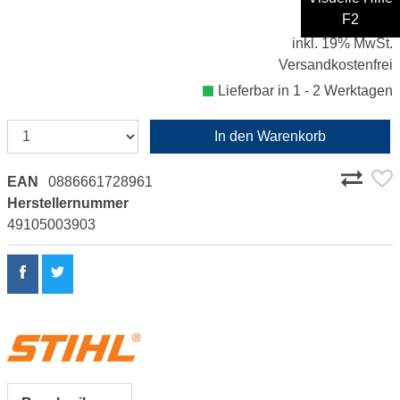
68,99 €
F2
inkl. 19% MwSt.
Versandkostenfrei
Lieferbar in 1 - 2 Werktagen
In den Warenkorb
EAN
0886661728961
Herstellernummer
49105003903