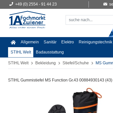
+49 (0) 2554 - 91 44 23
se
Allgemein
Sanitär
Elektro
Reinigungstechnik
STIHL Welt
Badausstattung
STIHL Welt
Bekleidung
Stiefel/Schuhe
MS Gummi
STIHL Gummistiefel MS Function Gr.43 00884930143 (43)