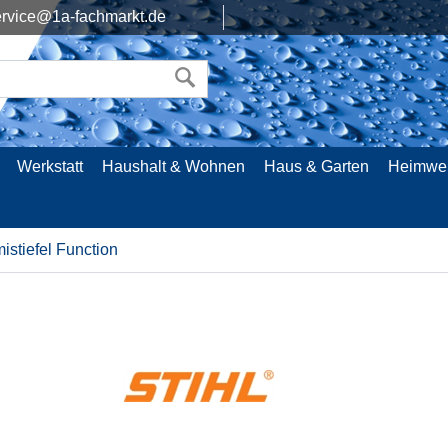
rvice@1a-fachmarkt.de
Werkstatt
Haushalt & Wohnen
Haus & Garten
Heimwe
stiefel Function