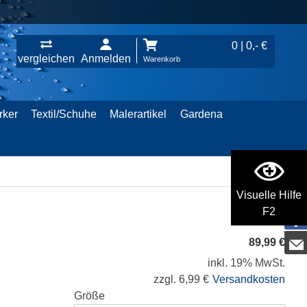
0 | 0,- €
vergleichen
Anmelden
Warenkorb
rker
Textil/Schuhe
Malerartikel
Gardena
Visuelle Hilfe
F2
89,99 €
inkl. 19% MwSt.
zzgl. 6,99 €
Versandkosten
Größe