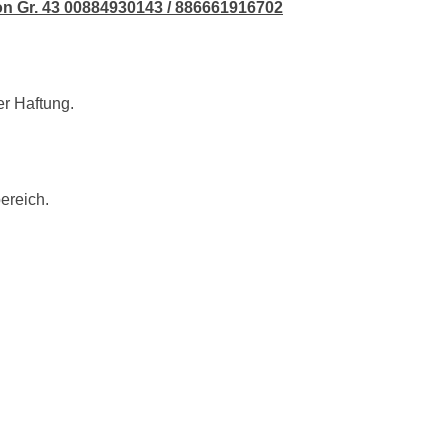
on Gr. 43 00884930143 / 886661916702
er Haftung.
bereich.