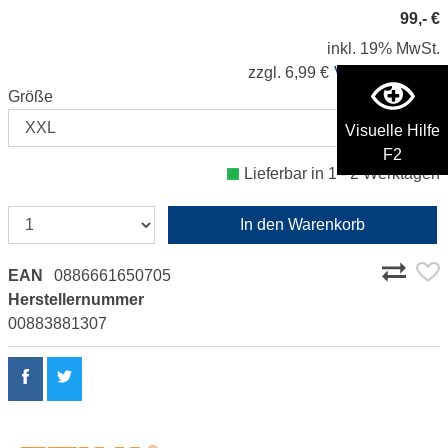
99,- €
inkl. 19% MwSt.
zzgl. 6,99 €
Versandkosten
Größe
Visuelle Hilfe
F2
Lieferbar in 1 - 2 Werktagen
In den Warenkorb
EAN
0886661650705
Herstellernummer
00883881307