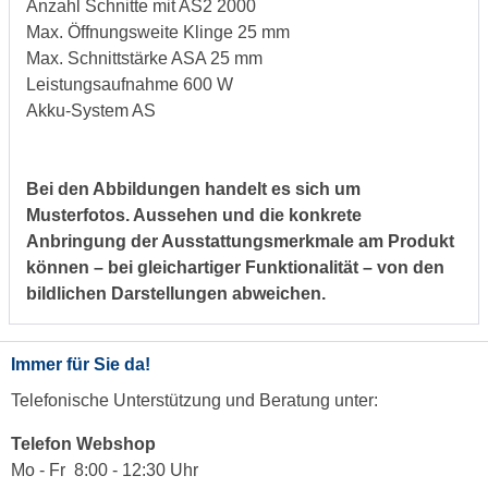
Anzahl Schnitte mit AS2 2000
Max. Öffnungsweite Klinge 25 mm
Max. Schnittstärke ASA 25 mm
Leistungsaufnahme 600 W
Akku-System AS
Bei den Abbildungen handelt es sich um
Musterfotos. Aussehen und die konkrete
Anbringung der Ausstattungsmerkmale am Produkt
können
–
b
e
i
g
l
e
i
c
h
a
r
t
i
g
e
r
F
u
n
k
t
i
o
n
a
l
i
t
ä
t
–
v
o
n
d
e
n
b
i
l
d
l
i
c
h
e
n
D
a
r
s
t
e
l
l
u
n
g
e
n
a
b
w
e
i
c
h
e
n
.
Immer für Sie da!
Telefonische Unterstützung und Beratung unter:
Telefon Webshop
Mo - Fr 8:00 - 12:30 Uhr