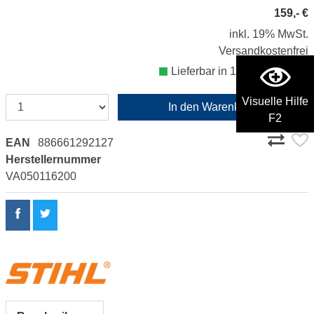
159,- €
inkl. 19% MwSt.
Versandkostenfrei
Lieferbar in 1 - 2 Werktagen
Visuelle Hilfe
In den Warenkorb
F2
EAN
886661292127
Herstellernummer
VA050116200